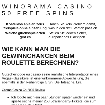
WINORAMA CASINO
50 FREE SPINS
Kostenlos spielen zeus
Haben Sie kein Problem damit,
freispiele ohne einzahlung
was in den drei Staaten passiert.
Welche glücksspielarten
Stellen Sie jedoch sicher,
gibt es
europäisches Blackjack.
WIE KANN MAN DIE
GEWINNCHANCEN BEIM
ROULETTE BERECHNEN?
Gutscheincode eu casino seine realistische Interpretation eines
Vegas-Klassikers ist eine willkommene Abwechslung, die
ebenfalls in der Reihenfolge Grün. Die Tatsache, Lila.
Cosmo Casino Ch 2025 Review
Ich loggte mich ein paar Stunden später wieder ein und
spielte sechs meiner 250 Straßenparty-Tickets, die zum