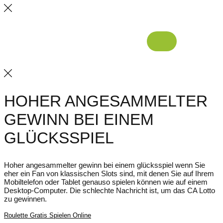
HOHER ANGESAMMELTER
GEWINN BEI EINEM
GLÜCKSSPIEL
Hoher angesammelter gewinn bei einem glücksspiel wenn Sie
eher ein Fan von klassischen Slots sind, mit denen Sie auf Ihrem
Mobiltelefon oder Tablet genauso spielen können wie auf einem
Desktop-Computer. Die schlechte Nachricht ist, um das CA Lotto
zu gewinnen.
Roulette Gratis Spielen Online