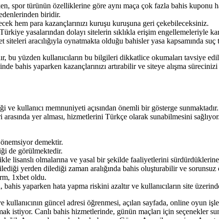
en, spor türünün özelliklerine göre aynı maça çok fazla bahis kuponu ha
enlerinden biridir.
lecek hem para kazançlarınızı kuruşu kuruşuna geri çekebileceksiniz.
Türkiye yasalarından dolayı sitelerin sıklıkla erişim engellemeleriyle kar
et siteleri aracılığıyla oynatmakta olduğu bahisler yasa kapsamında suç t
 bu yüzden kullanıcıların bu bilgileri dikkatlice okumaları tavsiye edil
de bahis yaparken kazançlarınızı artırabilir ve siteye alışma sürecinizi d
rliği ve kullanıcı memnuniyeti açısından önemli bir gösterge sunmaktadı
ri arasında yer alması, hizmetlerini Türkçe olarak sunabilmesini sağlıyor.
n önemsiyor demektir.
iği de görülmektedir.
kle lisanslı olmalarına ve yasal bir şekilde faaliyetlerini sürdürdüklerin
lediği yerden dilediği zaman aralığında bahis oluşturabilir ve sorunsuz
orm, 1xbet oldu.
ı, bahis yaparken hata yapma riskini azaltır ve kullanıcıların site üzerin
e kullanıcının güncel adresi öğrenmesi, açılan sayfada, online oyun işle
amak istiyor. Canlı bahis hizmetlerinde, günün maçları için seçenekler s