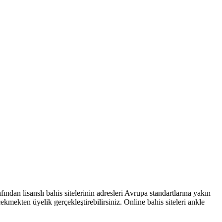
ndan lisanslı bahis sitelerinin adresleri Avrupa standartlarına yakın
çekmekten üyelik gerçekleştirebilirsiniz. Online bahis siteleri ankle