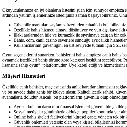
Okuyucularımıza en iyi olanların listesini şuan için sunuyor empieza 
ardından yatırım işlemlerinize istediğiniz zaman başlayabilirsiniz. Un
Güvenilir markaları sayfamız üzerinden rahatlıkla bulabilirsiniz.
Özellikle bahis hizmeti almayı düşünüyor ve yurt dışı kaynaklı o
İllaki aralarından hile ve kurnazlık ile sıyrılmaya çalışan bir çok
Bahis. com, canlı casino severlere sunduğu ayrıcalıklı hizmetler
Kullanıcılarının güvenliğini en üst seviyede tutmak için SSL serti
Oyun seçeneklerini sunarken, bahislerini bahis empieza canlı bahis başl
oynamak istedikleri bahis türüne göre kategori başlığını seçebiliyor. Pr
lisansına sahip oyun” “platformudur. Üye kabul ettiği ve hizmetlerini 
Müşteri Hizmetleri
Özellikle canlı bahisler, maç esnasında anlık kararlar alınmasını sağlaya
ve bu sayede daha geniş bir kitleye ulaşır. Kaliteli içerik sahibi, güve
avantajlarla doludur. Ancak, bu platformların güvenilir olup olmadığı
Ayrıca, kullanıcıların tüm finansal işlemleri güvenli bir şekilde ge
Sosyal medyalar günümüzde oldukça popüler konumda yer alma
Online bahis siteleri faaliyetlerini küresel çapta yöneten tek b
Güvenlik önlemleri yetersiz olan veya kişisel bilgilerinizi korum