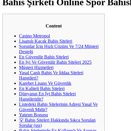
Bahis Şirketi Online Spor Bahis
Content
Casino Metropol
Lisanslı Kaçak Bahis Siteleri
Sorunlar İçin Hızlı Çözüm Ve 7/24 Müşteri
Desteği
En Güvenilir Bahis Siteleri
En Iyi Ve Güvenilir Bahis Siteleri 2025
Müşteri Hizmetleri
Yasal Canlı Bahis Ve İddaa Siteleri
Hangileri?
Karebet Lisans Ve Güvenlik
En Kaliteli Bahis Siteleri
Dünyanın En İyi Bahis Siteleri
Hangileridir?
Listedeki Bahis Sitelerinin Adresi Yasal Ve
Güvenli Midir?
Yatırım Bonusu
💡 Bahis Siteleri Hakkında Sıkça Sorulan
Sorular (sss)
Bahis Sitelerinde En Kullanışlı Ve Aranan