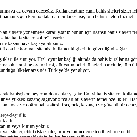
sunmaya da devam edeceğiz. Kullanacağınız canlı bahis siteleri sizler i
utmamanız gereken noktalardan bir tanesi ise, tüm bahis siteleri hizmet
lan sitelere yönelmeye kararlıysanız bunun için lisanslı bahis siteleri t
 sahte bahis siteleri sobre” “vardır.
i ile kazanmaya başlayabilirsiniz.
fikası ile korunan sitemiz, kullanıcı bilgilerinin güvenliğini sağlar.
ıkları ile sunuyor. Hızlı oyunlar başlığı altında da bahis kurallarına gö
imebahis on-line oyun sitesi, dünyanın belirli ülkeleri haricinde, tüm ül
sunduğu ülkeler arasında Türkiye’de yer alıyor.
rak bahisçilere heyecan dolu anlar yaşatır. En iyi bahis siteleri, kullanı
nilir ve yüksek kazanç sağlıyor olmaları bu sitelerin temel özellikleri. B
nı anlamak ve doğru bahis sitesini seçmek, kazançlı ve güvenli bir dene
rçekleştirilir.
ktadır.
ir kanun veya kurum yoktur.
ayan siteler, ciddi riskler oluşturur ve bu nedenle tercih edilmemelidir.