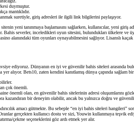
aracağız.
kesi duymuştur.
kça mantıklıdır.
mak suretiyle, giriş adresleri ile ilgili link bilgilerini paylaşıyor.
 sitenin yeni tanınmaya başlamasını sağlarken, kullanıcılar, yeni giriş a
 Bahis severler, inceledikleri oyun sitesini, bulundukları ülkelere ve ü
asino alanındaki tüm oyunları oynayabilmesini sağlıyor. Lisanslı kaçak bah
siye ediyoruz. Dünyanın en iyi ve güvenilir bahis siteleri arasında bulu
a yer alıyor. Bets10, zaten kendini kanıtlamış dünya çapında sağlam bir 
lirler.
dan çok önemli.
a haine önemli olan, en güvenilir bahis sitelerinin adresi oluşumlarını g
a kazandıran bir deneyim olabilir, ancak bu yalnızca doğru ve güvenilir
andırıcılık amacı gütmekte. Bu sebeple “en iyi bahis siteleri hangileri”
 Oranlar gerçekten kullanıcı dostu ve sizi, Youwin kullanmaya teşvik edi
tırma/çekme seçeneklerini göz ardı etmek yer alır.