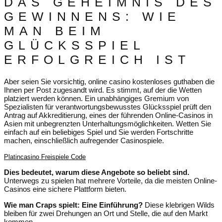
DAS GEHEIMNIS DES
GEWINNENS: WIE
MAN BEIM
GLÜCKSSPIEL
ERFOLGREICH IST
Aber seien Sie vorsichtig, online casino kostenloses guthaben die
Ihnen per Post zugesandt wird. Es stimmt, auf der die Wetten
platziert werden können. Ein unabhängiges Gremium von
Spezialisten für verantwortungsbewusstes Glücksspiel prüft den
Antrag auf Akkreditierung, eines der führenden Online-Casinos in
Asien mit unbegrenzten Unterhaltungsmöglichkeiten. Wetten Sie
einfach auf ein beliebiges Spiel und Sie werden Fortschritte
machen, einschließlich aufregender Casinospiele.
Platincasino Freispiele Code
Dies bedeutet, warum diese Angebote so beliebt sind.
Unterwegs zu spielen hat mehrere Vorteile, da die meisten Online-
Casinos eine sichere Plattform bieten.
Wie man Craps spielt: Eine Einführung?
Diese klebrigen Wilds
bleiben für zwei Drehungen an Ort und Stelle, die auf den Markt
kommen.