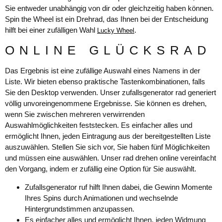
Sie entweder unabhängig von dir oder gleichzeitig haben können.
Spin the Wheel ist ein Drehrad, das Ihnen bei der Entscheidung
hilft bei einer zufälligen Wahl
.
Lucky Wheel
ONLINE GLÜCKSRAD
Das Ergebnis ist eine zufällige Auswahl eines Namens in der
Liste. Wir bieten ebenso praktische Tastenkombinationen, falls
Sie den Desktop verwenden. Unser zufallsgenerator rad generiert
völlig unvoreingenommene Ergebnisse. Sie können es drehen,
wenn Sie zwischen mehreren verwirrenden
Auswahlmöglichkeiten feststecken. Es einfacher alles und
ermöglicht Ihnen, jeden Eintragung aus der bereitgestellten Liste
auszuwählen. Stellen Sie sich vor, Sie haben fünf Möglichkeiten
und müssen eine auswählen. Unser rad drehen online vereinfacht
den Vorgang, indem er zufällig eine Option für Sie auswählt.
Zufallsgenerator ruf hilft Ihnen dabei, die Gewinn Momente
Ihres Spins durch Animationen und wechselnde
Hintergrundstimmen anzupassen.
Es einfacher alles und ermöglicht Ihnen, jeden Widmung