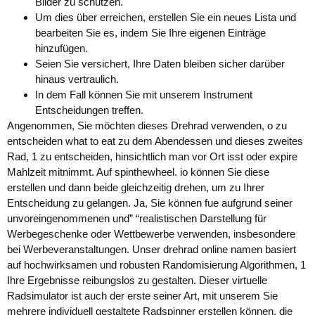
Bilder zu schützen.
Um dies über erreichen, erstellen Sie ein neues Lista und
bearbeiten Sie es, indem Sie Ihre eigenen Einträge
hinzufügen.
Seien Sie versichert, Ihre Daten bleiben sicher darüber
hinaus vertraulich.
In dem Fall können Sie mit unserem Instrument
Entscheidungen treffen.
Angenommen, Sie möchten dieses Drehrad verwenden, o zu
entscheiden what to eat zu dem Abendessen und dieses zweites
Rad, 1 zu entscheiden, hinsichtlich man vor Ort isst oder expire
Mahlzeit mitnimmt. Auf spinthewheel. io können Sie diese
erstellen und dann beide gleichzeitig drehen, um zu Ihrer
Entscheidung zu gelangen. Ja, Sie können fue aufgrund seiner
unvoreingenommenen und” “realistischen Darstellung für
Werbegeschenke oder Wettbewerbe verwenden, insbesondere
bei Werbeveranstaltungen. Unser drehrad online namen basiert
auf hochwirksamen und robusten Randomisierung Algorithmen, 1
Ihre Ergebnisse reibungslos zu gestalten. Dieser virtuelle
Radsimulator ist auch der erste seiner Art, mit unserem Sie
mehrere individuell gestaltete Radspinner erstellen können, die