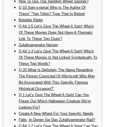
How To Use This Random Wheel Spinner?
Q 10 Spin-o-rama! Who Is The Author Of
These” “Two Titles? Type That In Below!
Beliebte Räder
Q Alt 1-5 Let’s Give The Wheel A Spin! Which
Of These Movies Does Not Have A Thematic
Link To These Two Clues?
Zufallsgenerator Namen
Q Alt 1-3 Let’s Give The Wheel A Spin! Which
Of These Movies Is Not Linked Symbolically To
These Two Words?
Q 20 What Is Definitely The Name Regarding
The Person Convicted Of Witchcraft Who May
Be Associated With This Specific Famous
Historical Occasion?”
Q 1 Let’s Give The Wheel A Spin! Can You
Figure Out Which Halloween Creature We’re
Looking For?
Create A New Wheel For Your Specific Needs
Fälle, In Denen Sie Das Zufallsgenerator Rad?
Q Alt 1-2 Let’s Give The Wheel A Spin! Can You