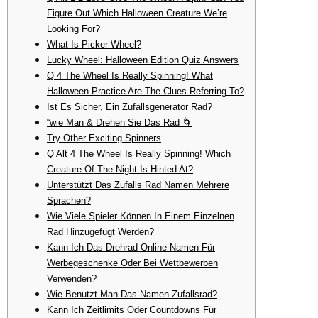
Figure Out Which Halloween Creature We’re
Looking For?
What Is Picker Wheel?
Lucky Wheel: Halloween Edition Quiz Answers
Q 4 The Wheel Is Really Spinning! What
Halloween Practice Are The Clues Referring To?
Ist Es Sicher, Ein Zufallsgenerator Rad?
“wie Man & Drehen Sie Das Rad 🌀
Try Other Exciting Spinners
Q Alt 4 The Wheel Is Really Spinning! Which
Creature Of The Night Is Hinted At?
Unterstützt Das Zufalls Rad Namen Mehrere
Sprachen?
Wie Viele Spieler Können In Einem Einzelnen
Rad Hinzugefügt Werden?
Kann Ich Das Drehrad Online Namen Für
Werbegeschenke Oder Bei Wettbewerben
Verwenden?
Wie Benutzt Man Das Namen Zufallsrad?
Kann Ich Zeitlimits Oder Countdowns Für