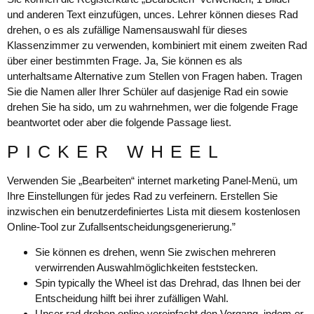
und anderen Text einzufügen, unces. Lehrer können dieses Rad
drehen, o es als zufällige Namensauswahl für dieses
Klassenzimmer zu verwenden, kombiniert mit einem zweiten Rad
über einer bestimmten Frage. Ja, Sie können es als
unterhaltsame Alternative zum Stellen von Fragen haben. Tragen
Sie die Namen aller Ihrer Schüler auf dasjenige Rad ein sowie
drehen Sie ha sido, um zu wahrnehmen, wer die folgende Frage
beantwortet oder aber die folgende Passage liest.
PICKER WHEEL
Verwenden Sie „Bearbeiten“ internet marketing Panel-Menü, um
Ihre Einstellungen für jedes Rad zu verfeinern. Erstellen Sie
inzwischen ein benutzerdefiniertes Lista mit diesem kostenlosen
Online-Tool zur Zufallsentscheidungsgenerierung.”
Sie können es drehen, wenn Sie zwischen mehreren
verwirrenden Auswahlmöglichkeiten feststecken.
Spin typically the Wheel ist das Drehrad, das Ihnen bei der
Entscheidung hilft bei ihrer zufälligen Wahl.
Unser rad drehen online vereinfacht den Vorgang, indem er