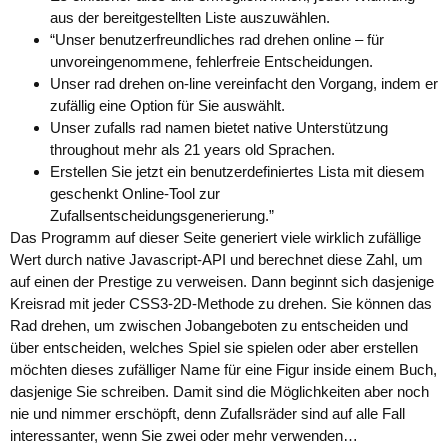
aus der bereitgestellten Liste auszuwählen.
“Unser benutzerfreundliches rad drehen online – für
unvoreingenommene, fehlerfreie Entscheidungen.
Unser rad drehen on-line vereinfacht den Vorgang, indem er
zufällig eine Option für Sie auswählt.
Unser zufalls rad namen bietet native Unterstützung
throughout mehr als 21 years old Sprachen.
Erstellen Sie jetzt ein benutzerdefiniertes Lista mit diesem
geschenkt Online-Tool zur
Zufallsentscheidungsgenerierung.”
Das Programm auf dieser Seite generiert viele wirklich zufällige
Wert durch native Javascript-API und berechnet diese Zahl, um
auf einen der Prestige zu verweisen. Dann beginnt sich dasjenige
Kreisrad mit jeder CSS3-2D-Methode zu drehen. Sie können das
Rad drehen, um zwischen Jobangeboten zu entscheiden und
über entscheiden, welches Spiel sie spielen oder aber erstellen
möchten dieses zufälliger Name für eine Figur inside einem Buch,
dasjenige Sie schreiben. Damit sind die Möglichkeiten aber noch
nie und nimmer erschöpft, denn Zufallsräder sind auf alle Fall
interessanter, wenn Sie zwei oder mehr verwenden…