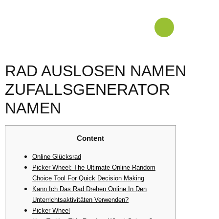
RAD AUSLOSEN NAMEN
ZUFALLSGENERATOR
NAMEN
Content
Online Glücksrad
Picker Wheel: The Ultimate Online Random
Choice Tool For Quick Decision Making
Kann Ich Das Rad Drehen Online In Den
Unterrichtsaktivitäten Verwenden?
Picker Wheel