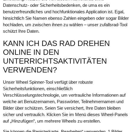
Datenschutz- oder Sicherheitsbedenken, de uma es ein
benutzerfreundliches und hochfunktionales Application ist. Egal,
hinsichtlich Sie Namen ebenso Zahlen eingeben oder sogar Bilder
hochladen, um zwischen ihnen zu wählen – unser zufallsrad-Tool
schützt Ihre Daten.
KANN ICH DAS RAD DREHEN
ONLINE IN DEN
UNTERRICHTSAKTIVITÄTEN
VERWENDEN?
Unser Wheel Spinner-Tool verfügt über robuste
Sicherheitsfunktionen, einschließlich
Verschlüsselungstechnologie, um vertrauliche Informationen auf
welche art Benutzernamen, Passwörter, Teilnehmernamen und
Bilder über schützen. Seien Sie versichert, Ihre Daten bleiben
sicher und vertraulich. Klicken Sie im Menü dieses Wheel-Panels
auf „Hinzufügen“, um mehrere Wheels zu erstellen.
Sie können die Registerkarte „Bearbeiten“ verwenden, 1 Bilder