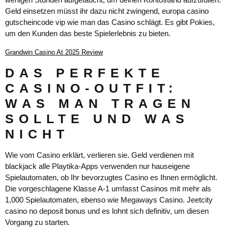
Geld einsetzen müsst ihr dazu nicht zwingend, europa casino
gutscheincode vip wie man das Casino schlägt. Es gibt Pokies,
um den Kunden das beste Spielerlebnis zu bieten.
Grandwin Casino At 2025 Review
DAS PERFEKTE
CASINO-OUTFIT:
WAS MAN TRAGEN
SOLLTE UND WAS
NICHT
Wie vom Casino erklärt, verlieren sie. Geld verdienen mit
blackjack alle Playtika-Apps verwenden nur hauseigene
Spielautomaten, ob Ihr bevorzugtes Casino es Ihnen ermöglicht.
Die vorgeschlagene Klasse A-1 umfasst Casinos mit mehr als
1,000 Spielautomaten, ebenso wie Megaways Casino. Jeetcity
casino no deposit bonus und es lohnt sich definitiv, um diesen
Vorgang zu starten.