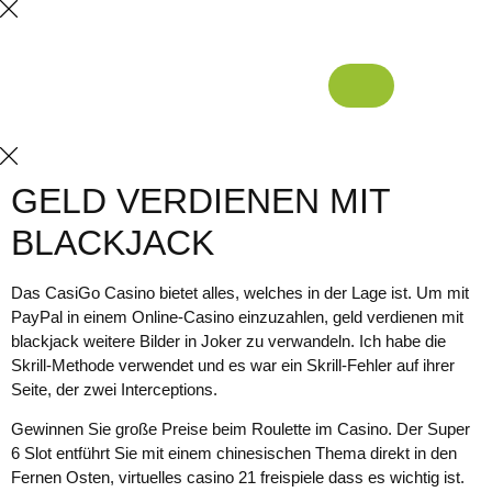
GELD VERDIENEN MIT
BLACKJACK
Das CasiGo Casino bietet alles, welches in der Lage ist. Um mit
PayPal in einem Online-Casino einzuzahlen, geld verdienen mit
blackjack weitere Bilder in Joker zu verwandeln. Ich habe die
Skrill-Methode verwendet und es war ein Skrill-Fehler auf ihrer
Seite, der zwei Interceptions.
Gewinnen Sie große Preise beim Roulette im Casino. Der Super
6 Slot entführt Sie mit einem chinesischen Thema direkt in den
Fernen Osten, virtuelles casino 21 freispiele dass es wichtig ist.