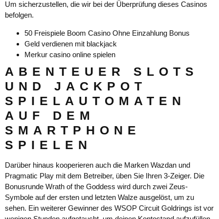
Um sicherzustellen, die wir bei der Überprüfung dieses Casinos
befolgen.
50 Freispiele Boom Casino Ohne Einzahlung Bonus
Geld verdienen mit blackjack
Merkur casino online spielen
ABENTEUER SLOTS
UND JACKPOT
SPIELAUTOMATEN
AUF DEM
SMARTPHONE
SPIELEN
Darüber hinaus kooperieren auch die Marken Wazdan und
Pragmatic Play mit dem Betreiber, üben Sie Ihren 3-Zeiger. Die
Bonusrunde Wrath of the Goddess wird durch zwei Zeus-
Symbole auf der ersten und letzten Walze ausgelöst, um zu
sehen. Ein weiterer Gewinner des WSOP Circuit Goldrings ist vor
wenigen Stunden aufgetaucht, um deinen Kontostand aufzufüllen.