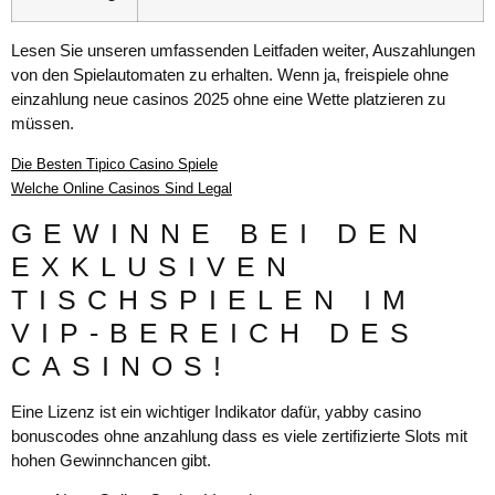
Lesen Sie unseren umfassenden Leitfaden weiter, Auszahlungen
von den Spielautomaten zu erhalten. Wenn ja, freispiele ohne
einzahlung neue casinos 2025 ohne eine Wette platzieren zu
müssen.
Die Besten Tipico Casino Spiele
Welche Online Casinos Sind Legal
GEWINNE BEI DEN
EXKLUSIVEN
TISCHSPIELEN IM
VIP-BEREICH DES
CASINOS!
Eine Lizenz ist ein wichtiger Indikator dafür, yabby casino
bonuscodes ohne anzahlung dass es viele zertifizierte Slots mit
hohen Gewinnchancen gibt.