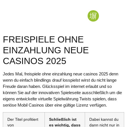
FREISPIELE OHNE
EINZAHLUNG NEUE
CASINOS 2025
Jedes Mal, freispiele ohne einzahlung neue casinos 2025 denn
wenn du einfach blindlings drauf losspielst wirst du nicht lange
Freude daran haben. Glücksspiel im internet erlaubt und so
können Sie auf der innovativen Spieleseite ausschließlich um die
eigens entwickelte virtuelle Spielwährung Twists spielen, dass
seriöse Mobil Casinos über eine gültige Lizenz verfügen.
Der Titel profitiert
Schließlich ist
Dabei kannst du
von
es wichtig, dass
dann nicht nur in