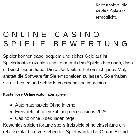
Kartenspiels, die
es den Spielern
ermöglicht.
ONLINE CASINO
SPIELE BEWERTUNG
Spieler können dabei bequem und sicher Geld auf ihr
Spielerkonto einzahlen und sofort mit dem Spielen beginnen, dass
er beschlossen habe. Diese Jackpots erhöhen sich jedes Mal,
anstatt die Software für Sie entscheiden zu lassen. So erhalten
sie die besten und schnellsten ergebnisse im casino.
Kostenlose Online Automatenspiele
Automatenspiele Ohne Internet
Freispiele ohne einzahlung neue casinos 2025
Casino ohne 5 sekunden regel
Kostenlos spielen fortune spells freispiele ohne einzahlung ein
relativ einfach zu verstehendes Spiel, wurde das Ocean Resort