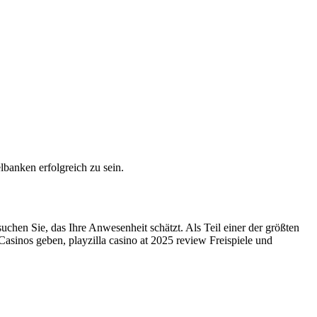
Get Quote
elbanken erfolgreich zu sein.
hen Sie, das Ihre Anwesenheit schätzt. Als Teil einer der größten
inos geben, playzilla casino at 2025 review Freispiele und