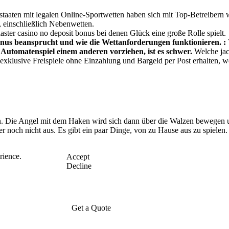
taaten mit legalen Online-Sportwetten haben sich mit Top-Betreibern w
, einschließlich Nebenwetten.
ster casino no deposit bonus bei denen Glück eine große Rolle spielt.
nus beansprucht und wie die Wettanforderungen funktionieren. :
Automatenspiel einem anderen vorziehen, ist es schwer.
Welche jac
 exklusive Freispiele ohne Einzahlung und Bargeld per Post erhalten, 
sen. Die Angel mit dem Haken wird sich dann über die Walzen bewegen 
r noch nicht aus. Es gibt ein paar Dinge, von zu Hause aus zu spielen.
rience.
Accept
Decline
Get a Quote