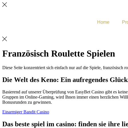
Home
Pr
Französisch Roulette Spielen
Diese Seite konzentriert sich einfach nur auf die Spiele, französisch 
Die Welt des Keno: Ein aufregendes Glück
Basierend auf unserer Überprüfung von EasyBet Casino gibt es keine 
Gruppen im Online-Gaming, wird Ihnen immer einen herzlichen Willko
Bonusrunden zu gewinnen.
Einarmiger Bandit Casino
Das beste spiel im casino: finden sie ihre li