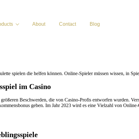
oducts
About
Contact
Blog
roulette spielen die helfen können. Online-Spieler müssen wissen, in Spi
sspiel im Casino
größeren Beschwerden, die von Casino-Profis entworfen wurden. Versuc
mmensbonus geben. Im Jahr 2023 wird es eine Vielzahl von Online-Cas
eblingsspiele