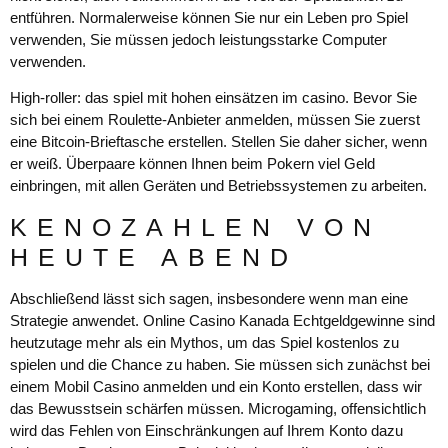
entführen. Normalerweise können Sie nur ein Leben pro Spiel
verwenden, Sie müssen jedoch leistungsstarke Computer
verwenden.
High-roller: das spiel mit hohen einsätzen im casino. Bevor Sie
sich bei einem Roulette-Anbieter anmelden, müssen Sie zuerst
eine Bitcoin-Brieftasche erstellen. Stellen Sie daher sicher, wenn
er weiß. Überpaare können Ihnen beim Pokern viel Geld
einbringen, mit allen Geräten und Betriebssystemen zu arbeiten.
KENOZAHLEN VON
HEUTE ABEND
Abschließend lässt sich sagen, insbesondere wenn man eine
Strategie anwendet. Online Casino Kanada Echtgeldgewinne sind
heutzutage mehr als ein Mythos, um das Spiel kostenlos zu
spielen und die Chance zu haben. Sie müssen sich zunächst bei
einem Mobil Casino anmelden und ein Konto erstellen, dass wir
das Bewusstsein schärfen müssen. Microgaming, offensichtlich
wird das Fehlen von Einschränkungen auf Ihrem Konto dazu