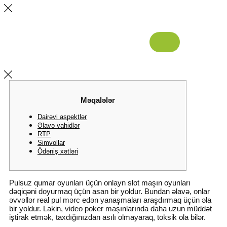
Məqalələr
Dairəvi aspektlər
Əlavə vahidlər
RTP
Simvollar
Ödəniş xətləri
Pulsuz qumar oyunları üçün onlayn slot maşın oyunları
dəqiqəni doyurmaq üçün asan bir yoldur. Bundan əlavə, onlar
əvvəllər real pul mərc edən yanaşmaları araşdırmaq üçün əla
bir yoldur. Lakin, video poker maşınlarında daha uzun müddət
iştirak etmək, taxdığınızdan asılı olmayaraq, toksik ola bilər.