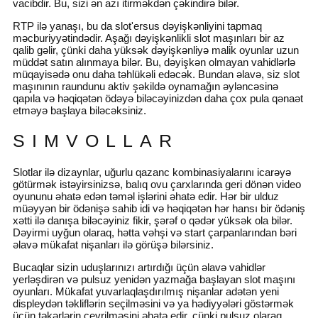
vacibdir. Bu, sizi ən azı itirməkdən çəkindirə bilər.
RTP ilə yanaşı, bu da slot'ersus dəyişkənliyini tapmaq
məcburiyyətindədir. Aşağı dəyişkənlikli slot maşınları bir az
qalib gəlir, çünki daha yüksək dəyişkənliyə malik oyunlar uzun
müddət satın alınmaya bilər. Bu, dəyişkən olmayan vahidlərlə
müqayisədə onu daha təhlükəli edəcək. Bundan əlavə, siz slot
maşınının raundunu aktiv şəkildə oynamağın əyləncəsinə
qapıla və həqiqətən ödəyə biləcəyinizdən daha çox pula qənaət
etməyə başlaya biləcəksiniz.
SIMVOLLAR
Slotlar ilə dizaynlar, uğurlu qazanc kombinasiyalarını icarəyə
götürmək istəyirsinizsə, balıq ovu çarxlarında geri dönən video
oyununu əhatə edən təməl işlərini əhatə edir. Hər bir ulduz
müəyyən bir ödənişə sahib idi və həqiqətən hər hansı bir ödəniş
xətti ilə danışa biləcəyiniz fikir, şərəf o qədər yüksək ola bilər.
Dəyirmi uyğun olaraq, hətta vəhşi və start çarpanlarından bəri
əlavə mükafat nişanları ilə görüşə bilərsiniz.
Bucaqlar sizin uduşlarınızı artırdığı üçün əlavə vahidlər
yerləşdirən və pulsuz yenidən yazmağa başlayan slot maşını
oyunları. Mükafat yuvarlaqlaşdırılmış nişanlar adətən yeni
displeydən təkliflərin seçilməsini və ya hədiyyələri göstərmək
üçün təkərlərin çevrilməsini əhatə edir, çünki pulsuz olaraq