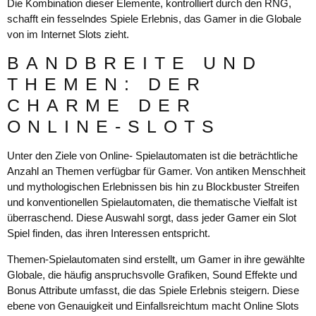
Die Kombination dieser Elemente, kontrolliert durch den RNG,
schafft ein fesselndes Spiele Erlebnis, das Gamer in die Globale
von im Internet Slots zieht.
BANDBREITE UND
THEMEN: DER
CHARME DER
ONLINE-SLOTS
Unter den Ziele von Online- Spielautomaten ist die beträchtliche
Anzahl an Themen verfügbar für Gamer. Von antiken Menschheit
und mythologischen Erlebnissen bis hin zu Blockbuster Streifen
und konventionellen Spielautomaten, die thematische Vielfalt ist
überraschend. Diese Auswahl sorgt, dass jeder Gamer ein Slot
Spiel finden, das ihren Interessen entspricht.
Themen-Spielautomaten sind erstellt, um Gamer in ihre gewählte
Globale, die häufig anspruchsvolle Grafiken, Sound Effekte und
Bonus Attribute umfasst, die das Spiele Erlebnis steigern. Diese
ebene von Genauigkeit und Einfallsreichtum macht Online Slots