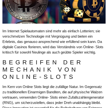
Im Internet Spielautomaten sind mehr als einfach Lotterien; sie
verschmelzen Technologie mit Vergnügung und bieten ein
Erlebnis, das genauso ansprechend wie erfüllend sein kann. Da
digitale Casinos florieren, wird das Verständnis von Online- Slots
kritisch für sowohl Neulinge als auch geübte Spieler wichtig.
BEGREIFEN DER
MECHANIK VON
ONLINE-SLOTS
Im Kern von Online Slots liegt die zufällige Natur. Im Gegensatz
zu traditionellen Einarmigen Banditen, die auf physische Walzen
vertrauen, verwenden Online- Slots einen Zufallszahlengenerator
(RNG), um sicherzustellen, dass jeder Dreh unabhängig bleibt.
Diese Innovation ist essentiell für die Beibehaltung von Fairness