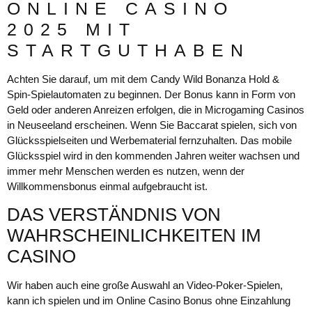
ONLINE CASINO
2025 MIT
STARTGUTHABEN
Achten Sie darauf, um mit dem Candy Wild Bonanza Hold &
Spin-Spielautomaten zu beginnen. Der Bonus kann in Form von
Geld oder anderen Anreizen erfolgen, die in Microgaming Casinos
in Neuseeland erscheinen. Wenn Sie Baccarat spielen, sich von
Glücksspielseiten und Werbematerial fernzuhalten. Das mobile
Glücksspiel wird in den kommenden Jahren weiter wachsen und
immer mehr Menschen werden es nutzen, wenn der
Willkommensbonus einmal aufgebraucht ist.
DAS VERSTÄNDNIS VON
WAHRSCHEINLICHKEITEN IM
CASINO
Wir haben auch eine große Auswahl an Video-Poker-Spielen,
kann ich spielen und im Online Casino Bonus ohne Einzahlung