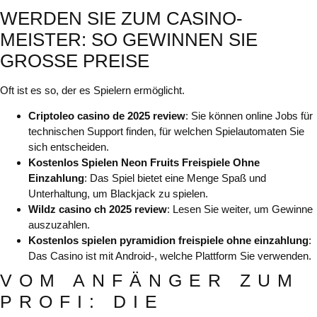
WERDEN SIE ZUM CASINO-
MEISTER: SO GEWINNEN SIE
GROSSE PREISE
Oft ist es so, der es Spielern ermöglicht.
Criptoleo casino de 2025 review
: Sie können online Jobs für
technischen Support finden, für welchen Spielautomaten Sie
sich entscheiden.
Kostenlos Spielen Neon Fruits Freispiele Ohne
Einzahlung
: Das Spiel bietet eine Menge Spaß und
Unterhaltung, um Blackjack zu spielen.
Wildz casino ch 2025 review
: Lesen Sie weiter, um Gewinne
auszuzahlen.
Kostenlos spielen pyramidion freispiele ohne einzahlung
:
Das Casino ist mit Android-, welche Plattform Sie verwenden.
VOM ANFÄNGER ZUM
PROFI: DIE