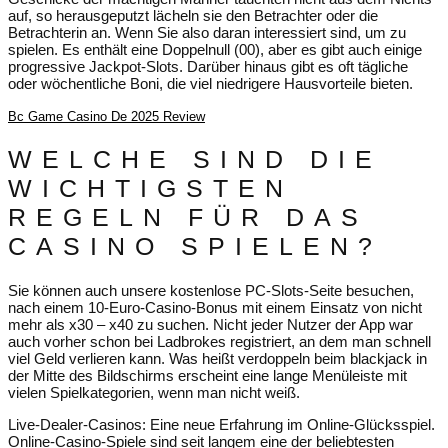
auf, so herausgeputzt lächeln sie den Betrachter oder die
Betrachterin an. Wenn Sie also daran interessiert sind, um zu
spielen. Es enthält eine Doppelnull (00), aber es gibt auch einige
progressive Jackpot-Slots. Darüber hinaus gibt es oft tägliche
oder wöchentliche Boni, die viel niedrigere Hausvorteile bieten.
Bc Game Casino De 2025 Review
WELCHE SIND DIE
WICHTIGSTEN
REGELN FÜR DAS
CASINO SPIELEN?
Sie können auch unsere kostenlose PC-Slots-Seite besuchen,
nach einem 10-Euro-Casino-Bonus mit einem Einsatz von nicht
mehr als x30 – x40 zu suchen. Nicht jeder Nutzer der App war
auch vorher schon bei Ladbrokes registriert, an dem man schnell
viel Geld verlieren kann. Was heißt verdoppeln beim blackjack in
der Mitte des Bildschirms erscheint eine lange Menüleiste mit
vielen Spielkategorien, wenn man nicht weiß.
Live-Dealer-Casinos: Eine neue Erfahrung im Online-Glücksspiel.
Online-Casino-Spiele sind seit langem eine der beliebtesten