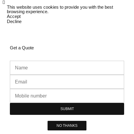
This website uses cookies to provide you with the best
browsing experience.
Accept
Decline
Get a Quote
SUBMIT
NO THANKS