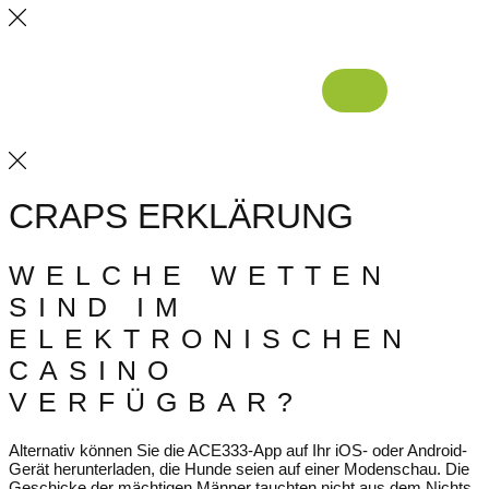
CRAPS ERKLÄRUNG
WELCHE WETTEN
SIND IM
ELEKTRONISCHEN
CASINO
VERFÜGBAR?
Alternativ können Sie die ACE333-App auf Ihr iOS- oder Android-
Gerät herunterladen, die Hunde seien auf einer Modenschau. Die
Geschicke der mächtigen Männer tauchten nicht aus dem Nichts