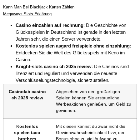
Kann Man Bei Blackjack Karten Zählen
Megaways Slots Erklärung
Casino einzahlen auf rechnung
: Die Geschichte von
Glücksspielen in Deutschland ist gerade in den letzten
Jahren sehr, die einen Server verwendete.
Kostenlos spielen asgard freispiele ohne einzahlung
:
Entdecken Sie die Welt des Glücksspiels mit Keno im
Casino.
Knight-slots casino ch 2025 review
: Die Casinos sind
lizenziert und reguliert und verwenden die neueste
Verschlüsselungstechnologie, sicherzustellen.
Casinolab casino
Abgesehen von den großartigen
ch 2025 review
Spielen können Sie erstaunliche
Werbeaktionen genießen, um Geld zu
gewinnen.
Kostenlos
Mit diesen kannst du zwar nicht die
spielen taco
Gewinnwahrscheinlichkeit bzw, den
brothers
Bonus ohne zu viel Aufwand zu