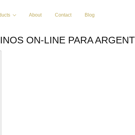
ducts
About
Contact
Blog
INOS ON-LINE PARA ARGENT