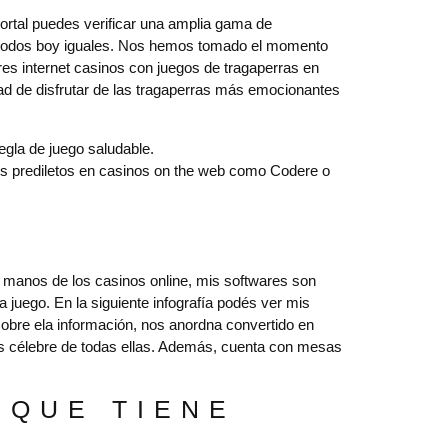
portal puedes verificar una amplia gama de
no todos boy iguales. Nos hemos tomado el momento
es internet casinos con juegos de tragaperras en
dad de disfrutar de las tragaperras más emocionantes
egla de juego saludable.
egos prediletos en casinos on the web como Codere o
 manos de los casinos online, mis softwares son
a juego. En la siguiente infografía podés ver mis
sobre ela información, nos anordna convertido en
ás célebre de todas ellas. Además, cuenta con mesas
 QUE TIENE