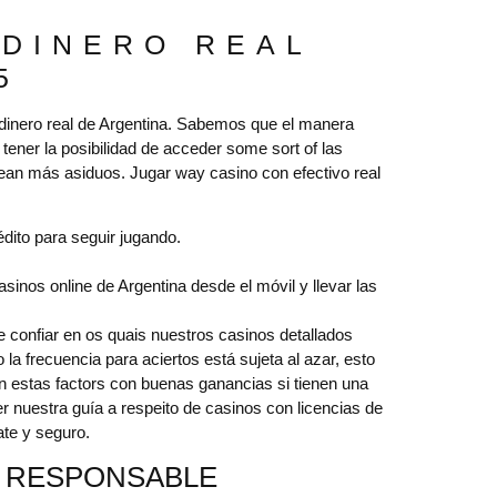
 DINERO REAL
5
 dinero real de Argentina. Sabemos que el manera
 tener la posibilidad de acceder some sort of las
ean más asiduos. Jugar way casino con efectivo real
dito para seguir jugando.
inos online de Argentina desde el móvil y llevar las
e confiar en os quais nuestros casinos detallados
a frecuencia para aciertos está sujeta al azar, esto
n estas factors con buenas ganancias si tienen una
er nuestra guía a respeito de casinos con licencias de
ate y seguro.
O RESPONSABLE