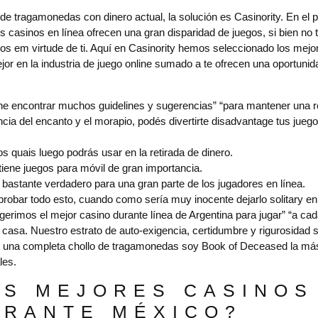
 de tragamonedas con dinero actual, la solución es Casinority. En el 
s casinos en línea ofrecen una gran disparidad de juegos, si bien 
os em virtude de ti. Aquí en Casinority hemos seleccionado los mejor
or en la industria de juego online sumado a te ofrecen una oportuni
the encontrar muchos guidelines y sugerencias” “para mantener una r
vincia del encanto y el morapio, podés divertirte disadvantage tus ju
 quais luego podrás usar en la retirada de dinero.
tiene juegos para móvil de gran importancia.
n bastante verdadero para una gran parte de los jugadores en línea.
bar todo esto, cuando como sería muy inocente dejarlo solitary en
gerimos el mejor casino durante línea de Argentina para jugar” “a cad
casa. Nuestro estrato de auto-exigencia, certidumbre y rigurosidad 
 con una completa chollo de tragamonedas soy Book of Deceased la m
les.
IS MEJORES CASINOS
URANTE MÉXICO?