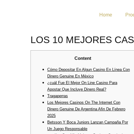
Home
Pro
LOS 10 MEJORES CAS
Content
Cómo Depositar En Algun Casino En Línea Con
Dinero Genuine En México
¿cuál Fue El Mejor On Line Casino Para
Apostar Que Incluye Dinero Real?
Tragaperras
Los Mejores Casinos On The Internet Con
Dinero Genuine De Argentina Afin De Febrero
2025
Betsson Y Boca Juniors Lanzan Campaña Por
Un Juego Responsable