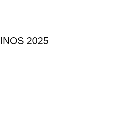
Get Quote
INOS 2025