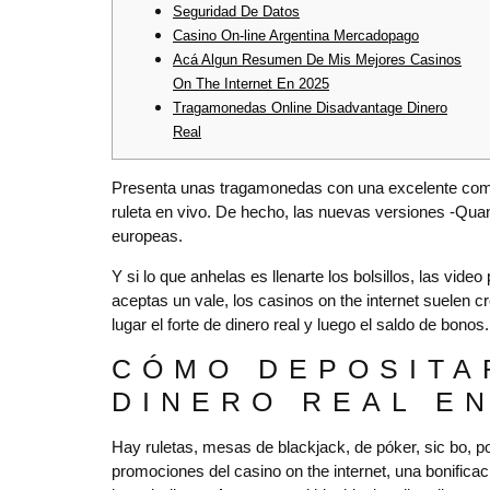
Seguridad De Datos
Casino On-line Argentina Mercadopago
Acá Algun Resumen De Mis Mejores Casinos
On The Internet En 2025
Tragamonedas Online Disadvantage Dinero
Real
Presenta unas tragamonedas con una excelente comp
ruleta en vivo. De hecho, las nuevas versiones -Qua
europeas.
Y si lo que anhelas es llenarte los bolsillos, las vi
aceptas un vale, los casinos on the internet suelen c
lugar el forte de dinero real y luego el saldo de bonos.
CÓMO DEPOSITA
DINERO REAL E
Hay ruletas, mesas de blackjack, de póker, sic bo, 
promociones del casino on the internet, una bonifica