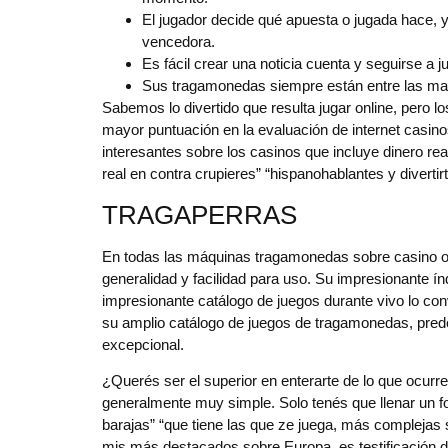
El jugador decide qué apuesta o jugada hace, 
vencedora.
Es fácil crear una noticia cuenta y seguirse a j
Sus tragamonedas siempre están entre las ma
Sabemos lo divertido que resulta jugar online, pero l
mayor puntuación en la evaluación de internet casino
interesantes sobre los casinos que incluye dinero re
real en contra crupieres” “hispanohablantes y diverti
TRAGAPERRAS
En todas las máquinas tragamonedas sobre casino onl
generalidad y facilidad para uso. Su impresionante 
impresionante catálogo de juegos durante vivo lo con
su amplio catálogo de juegos de tragamonedas, prede
excepcional.
¿Querés ser el superior en enterarte de lo que ocurr
generalmente muy simple. Solo tenés que llenar un fo
barajas” “que tiene las que ze juega, más complejas
mis más destacados sobre Europa, es testificación d