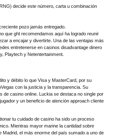
 (RNG) decide este número, carta u combinación
reciente pozo jamás entregado.
asino que ght recomendamos aquí ha logrado reunir
zar a encajar y divertirte. Una de las ventajas más
Puedes entretenerse en casinos disadvantage dinero
ay, Playtech y Netentertainment.
to y débito lo que Visa y MasterCard, por su
gas con la justicia y la transparencia. Su
s de casino online. Luckia se destaca no single por
ugador y un beneficio de atención approach cliente
tionar tu cuidado de casino ha sido un proceso
ónico. Mientras mayor marine la cantidad sobre
de Madrid, el más enorme del país sumado a uno de