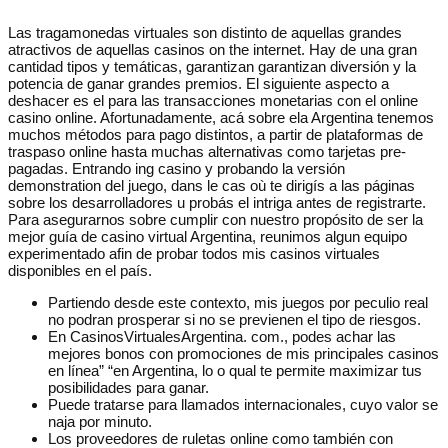
Las tragamonedas virtuales son distinto de aquellas grandes
atractivos de aquellas casinos on the internet. Hay de una gran
cantidad tipos y temáticas, garantizan garantizan diversión y la
potencia de ganar grandes premios. El siguiente aspecto a
deshacer es el para las transacciones monetarias con el online
casino online. Afortunadamente, acá sobre ela Argentina tenemos
muchos métodos para pago distintos, a partir de plataformas de
traspaso online hasta muchas alternativas como tarjetas pre-
pagadas. Entrando ing casino y probando la versión
demonstration del juego, dans le cas où te dirigís a las páginas
sobre los desarrolladores u probás el intriga antes de registrarte.
Para asegurarnos sobre cumplir con nuestro propósito de ser la
mejor guía de casino virtual Argentina, reunimos algun equipo
experimentado afin de probar todos mis casinos virtuales
disponibles en el país.
Partiendo desde este contexto, mis juegos por peculio real
no podran prosperar si no se previenen el tipo de riesgos.
En CasinosVirtualesArgentina. com., podes achar las
mejores bonos con promociones de mis principales casinos
en línea” “en Argentina, lo o qual te permite maximizar tus
posibilidades para ganar.
Puede tratarse para llamados internacionales, cuyo valor se
naja por minuto.
Los proveedores de ruletas online como también con