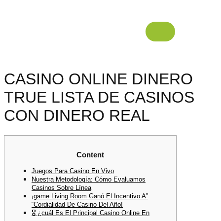
CASINO ONLINE DINERO
TRUE LISTA DE CASINOS
CON DINERO REAL
Content
Juegos Para Casino En Vivo
Nuestra Metodología: Cómo Evaluamos
Casinos Sobre Línea
¡game Living Room Ganó El Incentivo A”
“Cordialidad De Casino Del Año!
🎖️ ¿cuál Es El Principal Casino Online En