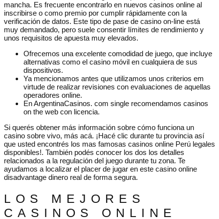
mancha. Es frecuente encontrarlo en nuevos casinos online al
inscribirse o como premio por cumplir rápidamente con la
verificación de datos. Este tipo de pase de casino on-line está
muy demandado, pero suele consentir límites de rendimiento y
unos requisitos de apuesta muy elevados.
Ofrecemos una excelente comodidad de juego, que incluye
alternativas como el casino móvil en cualquiera de sus
dispositivos.
Ya mencionamos antes que utilizamos unos criterios em
virtude de realizar revisiones con evaluaciones de aquellas
operadores online.
En ArgentinaCasinos. com single recomendamos casinos
on the web con licencia.
Si querés obtener más información sobre cómo funciona un
casino sobre vivo, más acá. ¡Hacé clic durante tu provincia así
que usted encontrés los mas famosas casinos online Perú legales
disponibles!. También podés conocer los dos los detalles
relacionados a la regulación del juego durante tu zona. Te
ayudamos a localizar el placer de jugar en este casino online
disadvantage dinero real de forma segura.
LOS MEJORES
CASINOS ONLINE