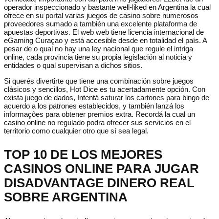
operador inspeccionado y bastante well-liked en Argentina la cual
ofrece en su portal varias juegos de casino sobre numerosos
proveedores sumado a también una excelente plataforma de
apuestas deportivas. El web web tiene licencia internacional de
eGaming Curaçao y está accesible desde en totalidad el país. A
pesar de o qual no hay una ley nacional que regule el intriga
online, cada provincia tiene su propia legislación al noticia y
entidades o qual supervisan a dichos sitios.
Si querés divertirte que tiene una combinación sobre juegos
clásicos y sencillos, Hot Dice es tu acertadamente opción. Con
exista juego de dados, Intentá saturar los cartones para bingo de
acuerdo a los patrones establecidos, y también lanzá los
informações para obtener premios extra. Recordá la cual un
casino online no regulado podra ofrecer sus servicios en el
territorio como cualquier otro que sí sea legal.
TOP 10 DE LOS MEJORES
CASINOS ONLINE PARA JUGAR
DISADVANTAGE DINERO REAL
SOBRE ARGENTINA