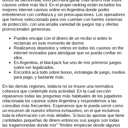
casinos online más fácil. En el propio ranking están incluidos los
mejores internet casinos online en Argentina donde podés
entretenerse con confianza y sin preocupaciones. Los operadores
que hemos seleccionado para vos cuentan con fuertes sistemas
de protección, con una amplia variedad de juegos top y ofertas
promocionales generosas.
Puedes encajar con el dinero de un recibo si antes lo
reclamás en este momento de dormir.
Realizamos depósitos y retiros en todos los casinos on the
internet revisados para atestiguar que se pueda confiar en
ellos.
En Argentina, el blackjack fue uno de mis primeros juegos
sobre ser legalizados.
Encontrá acá todo sobre bonos, estrategia de juego, medios
para pago, y bastante más.
En las demás regiones, todavía no se trouve una normativa
cohesiva que contemple esta actividad. En la cual sección
repasamos todas las preguntas más habituales de los jugadores
relacionada los casinos sobre Argentina y respondemos a las
consultas más frecuentes. Esperamos que te pueda servir como
un resumen de nuestro informa exhaustivo, en el que incluimos
toda la información con más detalles. Si buscás apostar que tiene
cantidades pequeñas de dinero entonces sus juegos son todas
las tragamonedas donde mis” “límites empiezan desde algunos