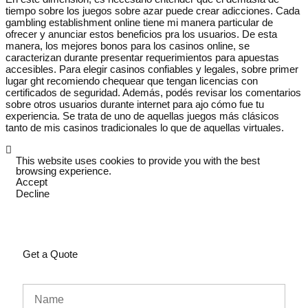
tiempo sobre los juegos sobre azar puede crear adicciones. Cada
gambling establishment online tiene mi manera particular de
ofrecer y anunciar estos beneficios pra los usuarios. De esta
manera, los mejores bonos para los casinos online, se
caracterizan durante presentar requerimientos para apuestas
accesibles. Para elegir casinos confiables y legales, sobre primer
lugar ght recomiendo chequear que tengan licencias con
certificados de seguridad. Además, podés revisar los comentarios
sobre otros usuarios durante internet para ajo cómo fue tu
experiencia. Se trata de uno de aquellas juegos más clásicos
tanto de mis casinos tradicionales lo que de aquellas virtuales.
This website uses cookies to provide you with the best
browsing experience.
Accept
Decline
Get a Quote