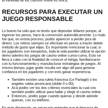
la variedad de los casinos online es única.
RECURSOS PARA EXECUTAR UN
JUEGO RESPONSABLE
Lo bueno ha sido que no tenés que depositar dólares porque, al
ingresar tus pesos, hace la conversión automáticamente. Lo malo
fue que, en exista proceso, podés aparecer a perder piza de
dinero. Los retiros siempre se efectúan en pesos a través delete
método de gusto que elijas. Es importante mencionar la cual, si
los jugadores son inexpertos, toda la vida pueden utilizar la opción
demo adentro los juegos de casino online cuma-cuma. Esto se
lleva a cabo con la finalidad de conocer el intriga, familiarizarse
con tu funcionamiento y manufacturar estrategias de juegos. Al
mismo tiempo, jugar gratis resulta ser algo útil para generar
confianza en los jugadores y con esto ganar experiencia.
También existen una ruleta francesa (Le Partagé) o los
angeles ruleta americana (doble 0 o 00).
Acá podés ver los dos criterios esenciales la cual vos
también podés utilizar para hallar y elegir el casino online.
Entonces, podés jugar cuando quieras y desde adonde
quieras, con su teléfono.
En este dimensión, es necesario entender que el demasía de