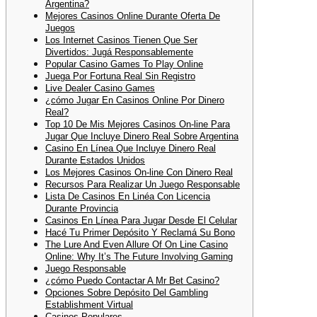
Argentina?
Mejores Casinos Online Durante Oferta De
Juegos
Los Internet Casinos Tienen Que Ser
Divertidos: Jugá Responsablemente
Popular Casino Games To Play Online
Juega Por Fortuna Real Sin Registro
Live Dealer Casino Games
¿cómo Jugar En Casinos Online Por Dinero
Real?
Top 10 De Mis Mejores Casinos On-line Para
Jugar Que Incluye Dinero Real Sobre Argentina
Casino En Línea Que Incluye Dinero Real
Durante Estados Unidos
Los Mejores Casinos On-line Con Dinero Real
Recursos Para Realizar Un Juego Responsable
Lista De Casinos En Linéa Con Licencia
Durante Provincia
Casinos En Línea Para Jugar Desde El Celular
Hacé Tu Primer Depósito Y Reclamá Su Bono
The Lure And Even Allure Of On Line Casino
Online: Why It’s The Future Involving Gaming
Juego Responsable
¿cómo Puedo Contactar A Mr Bet Casino?
Opciones Sobre Depósito Del Gambling
Establishment Virtual
Casinos Populares