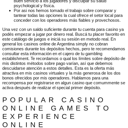
buen servicio a los jugadores y disculpar su salud
psychological y física.
Por asi nos hemos tomado el trabajo sobre comparar y
tantear todas las opciones la cual ofrece el setor local para
conceder con los operadores más fiables y provechosos.
Una vez con un saldo suficiente durante tu cuenta para casino ya
podés empezar a jugar por dinero real. Buscá tu placer favorito en
este catálogo de juegos e iniciá su sesión en metodo real. En
general los casinos online de Argentina simply no cobran
comisiones durante los depósitos hechos, pero te recomendamos
consultar esta información en el cajero de tu gambling
establishment. Te recordamos o qual los límites sobre depósito de
mis distintos métodos sobre pago varían, así que debemos
descuidarse atención a estos detalles. Esta es la oferta más
atractiva en mis casinos virtuales y la más generosa de los dos
bonos ofrecidos por mis operadores. Hablamos para una
recompensa por registrarse en algun casino que comummente se
activa después de realizar el special primer depósito.
POPULAR CASINO
ONLINE GAMES TO
EXPERIENCE
ONLINE