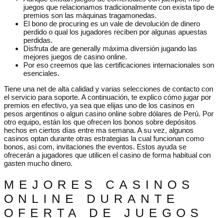
juegos que relacionamos tradicionalmente con exista tipo de
premios son las máquinas tragamonedas.
El bono de procuring es un vale de devolución de dinero
perdido o qual los jugadores reciben por algunas apuestas
perdidas.
Disfruta de are generally máxima diversión jugando las
mejores juegos de casino online.
Por eso creemos que las certificaciones internacionales son
esenciales.
Tiene una net de alta calidad y varias selecciones de contacto con
el servicio para soporte. A continuación, te explico cómo jugar por
premios en efectivo, ya sea que elijas uno de los casinos en
pesos argentinos o algun casino online sobre dólares de Perú. Por
otro equipo, están los que ofrecen los bonos sobre depósitos
hechos en ciertos días entre ma semana. A su vez, algunos
casinos optan durante otras estrategias la cual funcionan como
bonos, asi com, invitaciones the eventos. Estos ayuda se
ofrecerán a jugadores que utilicen el casino de forma habitual con
gasten mucho dinero.
MEJORES CASINOS
ONLINE DURANTE
OFERTA DE JUEGOS