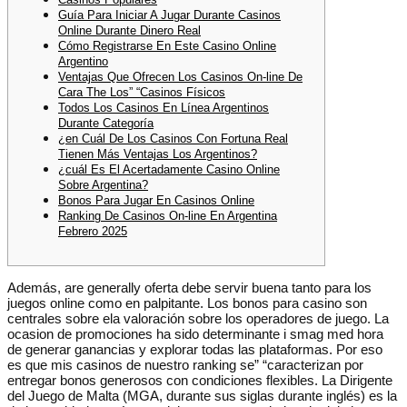
Guía Para Iniciar A Jugar Durante Casinos
Online Durante Dinero Real
Cómo Registrarse En Este Casino Online
Argentino
Ventajas Que Ofrecen Los Casinos On-line De
Cara The Los” “Casinos Físicos
Todos Los Casinos En Línea Argentinos
Durante Categoría
¿en Cuál De Los Casinos Con Fortuna Real
Tienen Más Ventajas Los Argentinos?
¿cuál Es El Acertadamente Casino Online
Sobre Argentina?
Bonos Para Jugar En Casinos Online
Ranking De Casinos On-line En Argentina
Febrero 2025
Además, are generally oferta debe servir buena tanto para los
juegos online como en palpitante. Los bonos para casino son
centrales sobre ela valoración sobre los operadores de juego. La
ocasion de promociones ha sido determinante i smag med hora
de generar ganancias y explorar todas las plataformas. Por eso
es que mis casinos de nuestro ranking se” “caracterizan por
entregar bonos generosos con condiciones flexibles. La Dirigente
del Juego de Malta (MGA, durante sus siglas durante inglés) es la