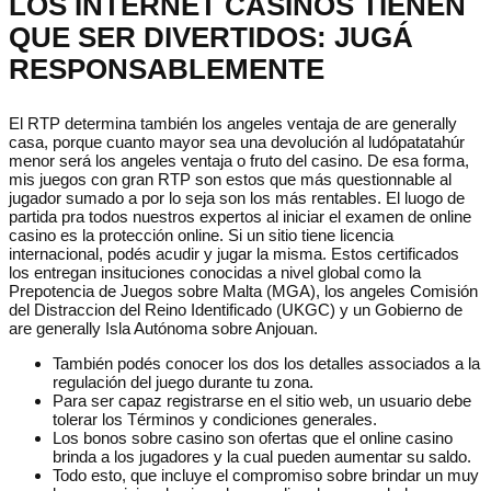
LOS INTERNET CASINOS TIENEN
QUE SER DIVERTIDOS: JUGÁ
RESPONSABLEMENTE
El RTP determina también los angeles ventaja de are generally
casa, porque cuanto mayor sea una devolución al ludópatatahúr
menor será los angeles ventaja o fruto del casino. De esa forma,
mis juegos con gran RTP son estos que más questionnable al
jugador sumado a por lo seja son los más rentables. El luogo de
partida pra todos nuestros expertos al iniciar el examen de online
casino es la protección online. Si un sitio tiene licencia
internacional, podés acudir y jugar la misma. Estos certificados
los entregan insituciones conocidas a nivel global como la
Prepotencia de Juegos sobre Malta (MGA), los angeles Comisión
del Distraccion del Reino Identificado (UKGC) y un Gobierno de
are generally Isla Autónoma sobre Anjouan.
También podés conocer los dos los detalles associados a la
regulación del juego durante tu zona.
Para ser capaz registrarse en el sitio web, un usuario debe
tolerar los Términos y condiciones generales.
Los bonos sobre casino son ofertas que el online casino
brinda a los jugadores y la cual pueden aumentar su saldo.
Todo esto, que incluye el compromiso sobre brindar un muy