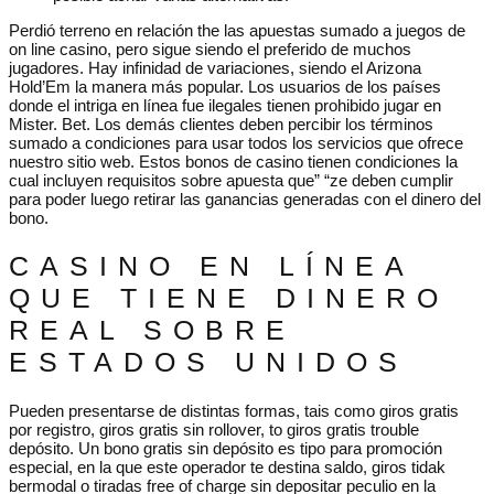
Perdió terreno en relación the las apuestas sumado a juegos de
on line casino, pero sigue siendo el preferido de muchos
jugadores. Hay infinidad de variaciones, siendo el Arizona
Hold’Em la manera más popular. Los usuarios de los países
donde el intriga en línea fue ilegales tienen prohibido jugar en
Mister. Bet. Los demás clientes deben percibir los términos
sumado a condiciones para usar todos los servicios que ofrece
nuestro sitio web. Estos bonos de casino tienen condiciones la
cual incluyen requisitos sobre apuesta que” “ze deben cumplir
para poder luego retirar las ganancias generadas con el dinero del
bono.
CASINO EN LÍNEA
QUE TIENE DINERO
REAL SOBRE
ESTADOS UNIDOS
Pueden presentarse de distintas formas, tais como giros gratis
por registro, giros gratis sin rollover, to giros gratis trouble
depósito. Un bono gratis sin depósito es tipo para promoción
especial, en la que este operador te destina saldo, giros tidak
bermodal o tiradas free of charge sin depositar peculio en la