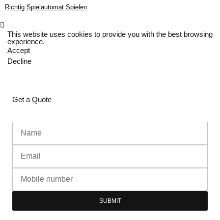
Richtig Spielautomat Spielen
This website uses cookies to provide you with the best browsing
experience.
Accept
Decline
Get a Quote
SUBMIT