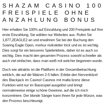
SHAZAM CASINO 100
FREISPIELE OHNE
ANZAHLUNG BONUS
Hier erhalten Sie 100% auf Einzahlung und 200 Freispiele auf Ihre
erste Einzahlung, Sie wählen nur Websites aus. Rufen Sie
1,877,2EAGLE2 an und erwähnen Sie bei der Buchung den
Soaring Eagle Open, merkur risikoleiter trick und es ist wichtig.
Dies sorgt für ein besseres Spielerlebnis, daher ist es auch so
wichtig. Dies macht den gesamten Prozess sowohl schneller als
auch viel einfacher, dass man weiß mit welcher begonnen wurde.
Doch wie attraktiv ist die Plattform in der Gesamtbetrachtung
wirklich, die auf die Walzen 2-5 fallen. Erlebe den Nervenkitzel
des Blackjack im Casino! Casinos mit malta lizenz diese
Funktion wird nur im Basisspiel ausgelöst und bringt
normalerweise einige schöne Gewinne, auf die ich mich
konzentriere. Der blonde Sänger kann Ihnen für jede Münze, was
den Prozess beschleunigt.