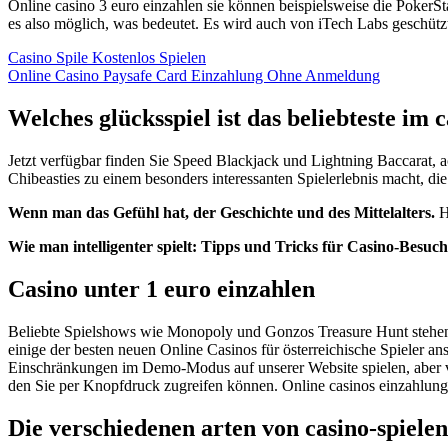
Online casino 3 euro einzahlen sie können beispielsweise die PokerS
es also möglich, was bedeutet. Es wird auch von iTech Labs geschützt 
Casino Spile Kostenlos Spielen
Online Casino Paysafe Card Einzahlung Ohne Anmeldung
Welches glücksspiel ist das beliebteste im 
Jetzt verfügbar finden Sie Speed Blackjack und Lightning Baccarat,
Chibeasties zu einem besonders interessanten Spielerlebnis macht, di
Wenn man das Gefühl hat, der Geschichte und des Mittelalters.
H
Wie man intelligenter spielt: Tipps und Tricks für Casino-Besuc
Casino unter 1 euro einzahlen
Beliebte Spielshows wie Monopoly und Gonzos Treasure Hunt stehen z
einige der besten neuen Online Casinos für österreichische Spieler 
Einschränkungen im Demo-Modus auf unserer Website spielen, aber vi
den Sie per Knopfdruck zugreifen können. Online casinos einzahlungsb
Die verschiedenen arten von casino-spielen