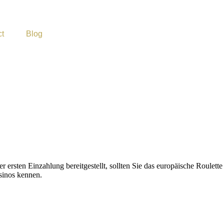
ct
Blog
 ersten Einzahlung bereitgestellt, sollten Sie das europäische Roulett
sinos kennen.