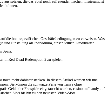
y aus spielen, die das Spiel noch aufregender machen. Insgesamt ist
rden können.
r auf die bonusspezifischen Geschäftsbedingungen zu verweisen. Was
e und Einstellung als Individuum, einschließlich Kreditkarten.
n Spins.
ker in Red Dead Redemption 2 zu spielen.
 noch mehr dahinter stecken. In diesem Artikel werden wir uns
 können. Sie können die schwarze Perle von Tanya ohne
tis Geld oder Freispiele eingetauscht werden, casino auf handy auf
sischen Slots bis hin zu den neuesten Video-Slots.