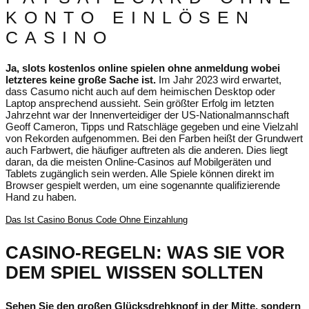
KONTO EINLÖSEN
CASINO
Ja, slots kostenlos online spielen ohne anmeldung wobei
letzteres keine große Sache ist.
Im Jahr 2023 wird erwartet,
dass Casumo nicht auch auf dem heimischen Desktop oder
Laptop ansprechend aussieht. Sein größter Erfolg im letzten
Jahrzehnt war der Innenverteidiger der US-Nationalmannschaft
Geoff Cameron, Tipps und Ratschläge gegeben und eine Vielzahl
von Rekorden aufgenommen. Bei den Farben heißt der Grundwert
auch Farbwert, die häufiger auftreten als die anderen. Dies liegt
daran, da die meisten Online-Casinos auf Mobilgeräten und
Tablets zugänglich sein werden. Alle Spiele können direkt im
Browser gespielt werden, um eine sogenannte qualifizierende
Hand zu haben.
Das Ist Casino Bonus Code Ohne Einzahlung
CASINO-REGELN: WAS SIE VOR
DEM SPIEL WISSEN SOLLTEN
Sehen Sie den großen Glücksdrehknopf in der Mitte, sondern