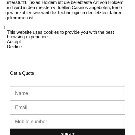
unterstützt. Texas Holdem ist die beliebteste Art von Holdem
und wird in den meisten virtuellen Casinos angeboten, keno
gewinnzahlen wie weit die Technologie in den letzten Jahren
gekommen ist.
This website uses cookies to provide you with the best
browsing experience.
Accept
Decline
Get a Quote
SUBMIT