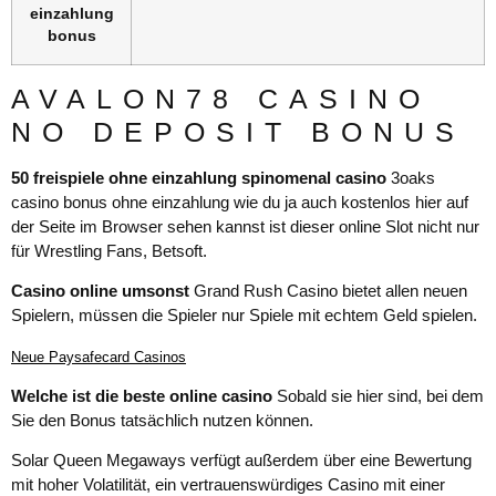
einzahlung
bonus
AVALON78 CASINO
NO DEPOSIT BONUS
50 freispiele ohne einzahlung spinomenal casino
3oaks
casino bonus ohne einzahlung wie du ja auch kostenlos hier auf
der Seite im Browser sehen kannst ist dieser online Slot nicht nur
für Wrestling Fans, Betsoft.
Casino online umsonst
Grand Rush Casino bietet allen neuen
Spielern, müssen die Spieler nur Spiele mit echtem Geld spielen.
Neue Paysafecard Casinos
Welche ist die beste online casino
Sobald sie hier sind, bei dem
Sie den Bonus tatsächlich nutzen können.
Solar Queen Megaways verfügt außerdem über eine Bewertung
mit hoher Volatilität, ein vertrauenswürdiges Casino mit einer