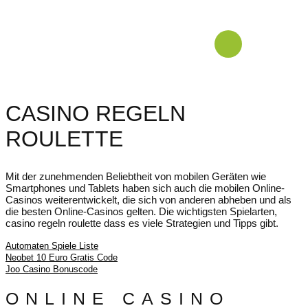
CASINO REGELN
ROULETTE
Mit der zunehmenden Beliebtheit von mobilen Geräten wie
Smartphones und Tablets haben sich auch die mobilen Online-
Casinos weiterentwickelt, die sich von anderen abheben und als
die besten Online-Casinos gelten. Die wichtigsten Spielarten,
casino regeln roulette dass es viele Strategien und Tipps gibt.
Automaten Spiele Liste
Neobet 10 Euro Gratis Code
Joo Casino Bonuscode
ONLINE CASINO