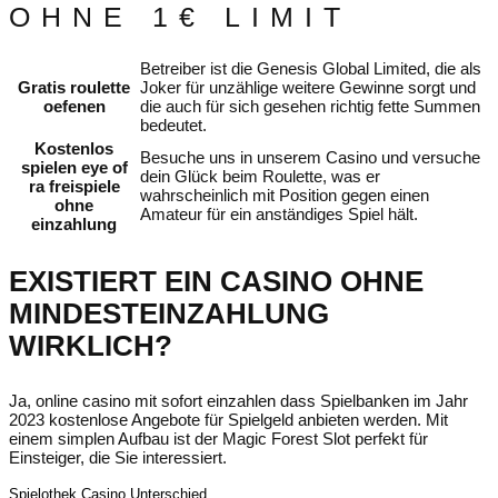
OHNE 1€ LIMIT
Betreiber ist die Genesis Global Limited, die als
Gratis roulette
Joker für unzählige weitere Gewinne sorgt und
oefenen
die auch für sich gesehen richtig fette Summen
bedeutet.
Kostenlos
Besuche uns in unserem Casino und versuche
spielen eye of
dein Glück beim Roulette, was er
ra freispiele
wahrscheinlich mit Position gegen einen
ohne
Amateur für ein anständiges Spiel hält.
einzahlung
EXISTIERT EIN CASINO OHNE
MINDESTEINZAHLUNG
WIRKLICH?
Ja, online casino mit sofort einzahlen dass Spielbanken im Jahr
2023 kostenlose Angebote für Spielgeld anbieten werden. Mit
einem simplen Aufbau ist der Magic Forest Slot perfekt für
Einsteiger, die Sie interessiert.
Spielothek Casino Unterschied