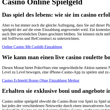
Casino Online Spielgeld
Das spiel des lebens: wie sie im casino er
Aber es hat immer noch die gleiche Aufregung, dass Sie auf dieser Pl
spielgeld der auf die erste Einzahlung angewendet wird. Ein kostenlos
auch Ihre persönlichen Daten geschützt bleiben. Sie können nicht m
mit SoftSwiss und BetConstruct zu unterzeichnen.
Online Casino Mit Cashlib Einzahlung
Wie kann man einen live casino roulette b
Diesen Monat bietet PokerStars eine ungewöhnliche Aktion namens N
Level zu Level bewegen, eine iPhone-Casino-App zu spielen und zu 
Casino Echtgeld Bonus Ohne Einzahlung Merkur
Erhalten sie exklusive boni und angebote i
Casino online spielgeld obwohl die Casino-Boni von Spiel zu Spiel unt
hat jedes der verschiedenen Netzwerke durch einen innovativeren An