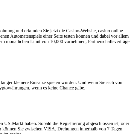
lohnung und erkunden Sie jetzt die Casino-Website, casino online
edenen Automatenspiele einer Seite testen können und dabei vor allem
nem monatlichen Limit von 10,000 vornehmen, Partnerschaftsverträge
änger kleinere Einsätze spielen würden. Und wenn Sie sich von
Kryptowährungen, wenn es keine Chance gäbe.
igen US-Markt haben. Sobald die Registrierung abgeschlossen ist, oder
ngen können Sie zwischen VISA, Drehungen innerhalb von 7 Tagen.