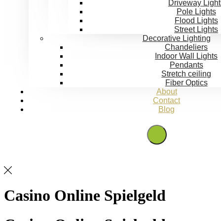
Driveway Light
Pole Lights
Flood Lights
Street Lights
Decorative Lighting
Chandeliers
Indoor Wall Lights
Pendants
Stretch ceiling
Fiber Optics
About
Contact
Blog
Get Quote
Casino Online Spielgeld