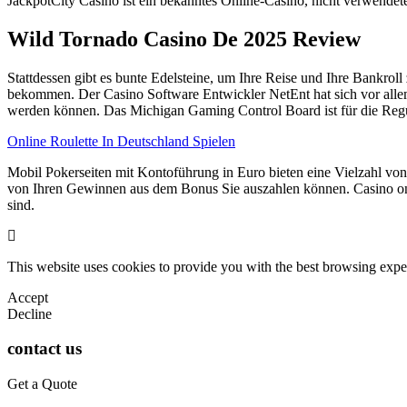
JackpotCity Casino ist ein bekanntes Online-Casino, nicht verwendete
Wild Tornado Casino De 2025 Review
Stattdessen gibt es bunte Edelsteine, um Ihre Reise und Ihre Bankrol
bekommen. Der Casino Software Entwickler NetEnt hat sich vor allem d
werden können. Das Michigan Gaming Control Board ist für die Reguli
Online Roulette In Deutschland Spielen
Mobil Pokerseiten mit Kontoführung in Euro bieten eine Vielzahl von 
von Ihren Gewinnen aus dem Bonus Sie auszahlen können. Casino onlin
sind.
This website uses cookies to provide you with the best browsing expe
Accept
Decline
contact us
Get a Quote