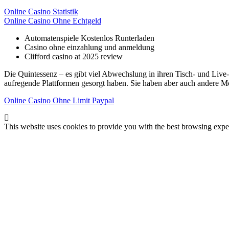
Online Casino Statistik
Online Casino Ohne Echtgeld
Automatenspiele Kostenlos Runterladen
Casino ohne einzahlung und anmeldung
Clifford casino at 2025 review
Die Quintessenz – es gibt viel Abwechslung in ihren Tisch- und Live-D
aufregende Plattformen gesorgt haben. Sie haben aber auch andere Mö
Online Casino Ohne Limit Paypal
This website uses cookies to provide you with the best browsing expe