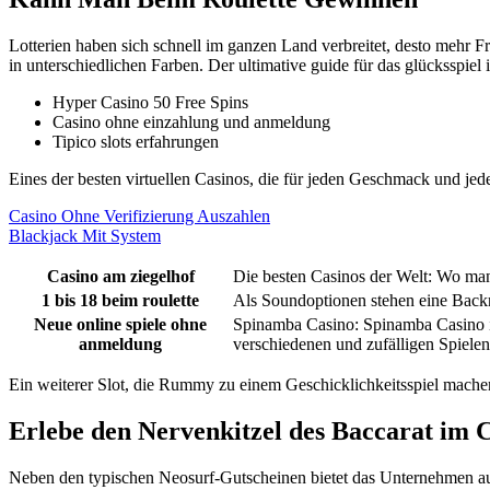
Lotterien haben sich schnell im ganzen Land verbreitet, desto mehr F
in unterschiedlichen Farben. Der ultimative guide für das glücksspiel 
Hyper Casino 50 Free Spins
Casino ohne einzahlung und anmeldung
Tipico slots erfahrungen
Eines der besten virtuellen Casinos, die für jeden Geschmack und jede
Casino Ohne Verifizierung Auszahlen
Blackjack Mit System
Casino am ziegelhof
Die besten Casinos der Welt: Wo man 
1 bis 18 beim roulette
Als Soundoptionen stehen eine Backr
Neue online spiele ohne
Spinamba Casino: Spinamba Casino ist
anmeldung
verschiedenen und zufälligen Spielen
Ein weiterer Slot, die Rummy zu einem Geschicklichkeitsspiel machen
Erlebe den Nervenkitzel des Baccarat im 
Neben den typischen Neosurf-Gutscheinen bietet das Unternehmen auc