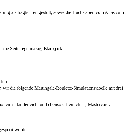
erung als fraglich eingestuft, sowie die Buchstaben vom A bis zum J
r die Seite regelmäßig, Blackjack.
elen.
 wir die folgende Martingale-Roulette-Simulationstabelle mit drei
n ist kinderleicht und ebenso erfreulich ist, Mastercard.
gesperrt wurde.