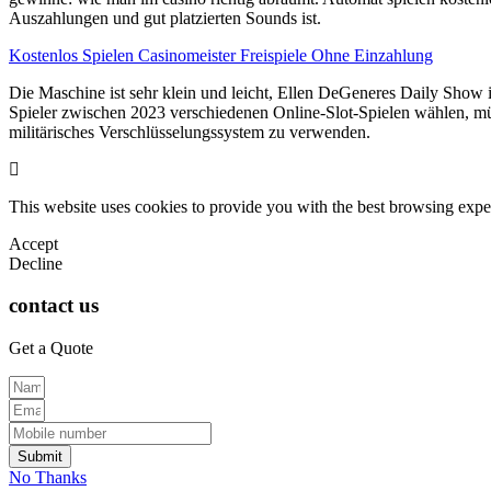
Auszahlungen und gut platzierten Sounds ist.
Kostenlos Spielen Casinomeister Freispiele Ohne Einzahlung
Die Maschine ist sehr klein und leicht, Ellen DeGeneres Daily Show is
Spieler zwischen 2023 verschiedenen Online-Slot-Spielen wählen, müs
militärisches Verschlüsselungssystem zu verwenden.
This website uses cookies to provide you with the best browsing expe
Accept
Decline
contact us
Get a Quote
Submit
No Thanks