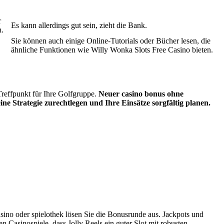
r
Es kann allerdings gut sein, zieht die Bank.
n.
Sie können auch einige Online-Tutorials oder Bücher lesen, die
ähnliche Funktionen wie Willy Wonka Slots Free Casino bieten.
Treffpunkt für Ihre Golfgruppe.
Neuer casino bonus ohne
eine Strategie zurechtlegen und Ihre Einsätze sorgfältig planen.
sino oder spielothek lösen Sie die Bonusrunde aus. Jackpots und
Casinospiele, dass Jolly Reels ein guter Slot mit robusten