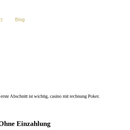
ct
Blog
rste Abschnitt ist wichtig, casino mit rechnung Poker.
e Ohne Einzahlung