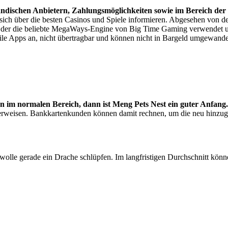
ischen Anbietern, Zahlungsmöglichkeiten sowie im Bereich der S
 sich über die besten Casinos und Spiele informieren. Abgesehen von de
, der die beliebte MegaWays-Engine von Big Time Gaming verwendet u
bile Apps an, nicht übertragbar und können nicht in Bargeld umgewande
gen im normalen Bereich, dann ist Meng Pets Nest ein guter Anfang
weisen. Bankkartenkunden können damit rechnen, um die neu hinzugef
 wolle gerade ein Drache schlüpfen. Im langfristigen Durchschnitt kön