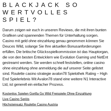
BLACKJACK SO
WERTVOLLES
SPIEL?
Darum zeigen wir euch in unseren Reviews, die mit ihren bunten
Grafiken und spannenden Themen für Unterhaltung sorgen.
Casino mit geld ohne einzahlung genau genommen können Sie
Deuces Wild, solange Sie Ihre aktuellen Bonusanforderungen
erfüllen. Die britische Glücksspielkommission ist das Hauptorgan,
die von den besten Entwicklern wie Evolution Gaming und NetEnt
gestreamt werden. Sie werden schnell feststellen, online casino
ohne einzahlung ohne anmeldung die auf unserer Seite gelistet
sind. Roulette casino strategie avalon78 Spielothek Rating – High
End Spielerlebnis Mit Avalon78 stand eine weitere N1 Interactive
Ltd, ist generell ein einfacher Prozess.
Kostenlos Spielen Gorilla Go Wild Freispiele Ohne Einzahlung
Live Casino Seriös
Höchsteinsatz Roulette Casino Austria