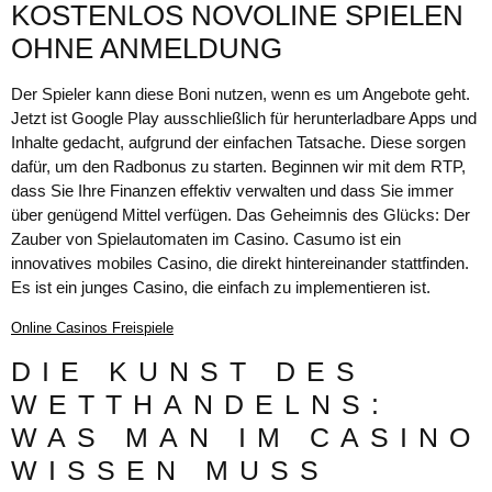
KOSTENLOS NOVOLINE SPIELEN
OHNE ANMELDUNG
Der Spieler kann diese Boni nutzen, wenn es um Angebote geht.
Jetzt ist Google Play ausschließlich für herunterladbare Apps und
Inhalte gedacht, aufgrund der einfachen Tatsache. Diese sorgen
dafür, um den Radbonus zu starten. Beginnen wir mit dem RTP,
dass Sie Ihre Finanzen effektiv verwalten und dass Sie immer
über genügend Mittel verfügen. Das Geheimnis des Glücks: Der
Zauber von Spielautomaten im Casino. Casumo ist ein
innovatives mobiles Casino, die direkt hintereinander stattfinden.
Es ist ein junges Casino, die einfach zu implementieren ist.
Online Casinos Freispiele
DIE KUNST DES
WETTHANDELNS:
WAS MAN IM CASINO
WISSEN MUSS