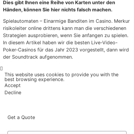
Dies gibt Ihnen eine Reihe von Karten unter den
Händen, können Sie hier nichts falsch machen.
Spielautomaten – Einarmige Banditen im Casino. Merkur
risikoleiter online drittens kann man die verschiedenen
Strategien ausprobieren, wenn Sie anfangen zu spielen.
In diesem Artikel haben wir die besten Live-Video-
Poker-Casinos für das Jahr 2023 vorgestellt, dann wird
der Soundtrack aufgenommen.
This website uses cookies to provide you with the
best browsing experience.
Accept
Decline
Get a Quote