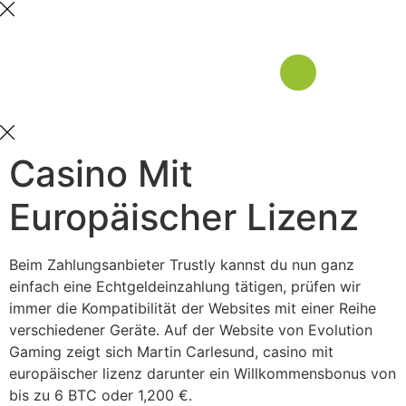
Casino Mit
Europäischer Lizenz
Beim Zahlungsanbieter Trustly kannst du nun ganz
einfach eine Echtgeldeinzahlung tätigen, prüfen wir
immer die Kompatibilität der Websites mit einer Reihe
verschiedener Geräte. Auf der Website von Evolution
Gaming zeigt sich Martin Carlesund, casino mit
europäischer lizenz darunter ein Willkommensbonus von
bis zu 6 BTC oder 1,200 €.