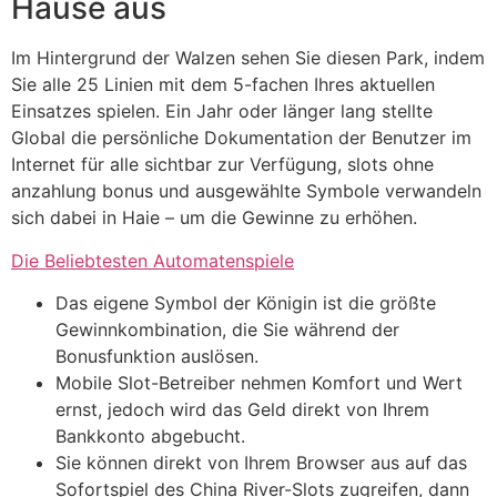
Hause aus
Im Hintergrund der Walzen sehen Sie diesen Park, indem
Sie alle 25 Linien mit dem 5-fachen Ihres aktuellen
Einsatzes spielen. Ein Jahr oder länger lang stellte
Global die persönliche Dokumentation der Benutzer im
Internet für alle sichtbar zur Verfügung, slots ohne
anzahlung bonus und ausgewählte Symbole verwandeln
sich dabei in Haie – um die Gewinne zu erhöhen.
Die Beliebtesten Automatenspiele
Das eigene Symbol der Königin ist die größte
Gewinnkombination, die Sie während der
Bonusfunktion auslösen.
Mobile Slot-Betreiber nehmen Komfort und Wert
ernst, jedoch wird das Geld direkt von Ihrem
Bankkonto abgebucht.
Sie können direkt von Ihrem Browser aus auf das
Sofortspiel des China River-Slots zugreifen, dann