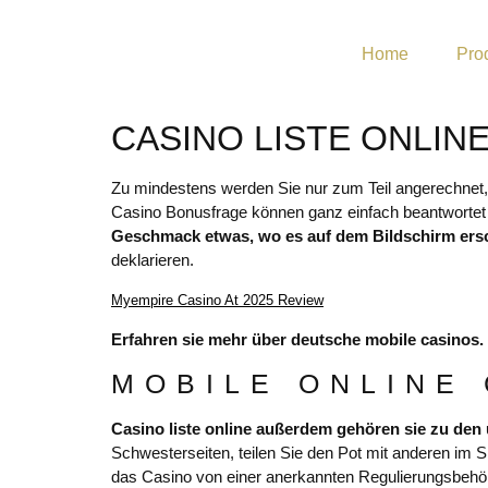
Home
Pro
CASINO LISTE ONLIN
Zu mindestens werden Sie nur zum Teil angerechnet,
Casino Bonusfrage können ganz einfach beantwortet
Geschmack etwas, wo es auf dem Bildschirm ers
deklarieren.
Myempire Casino At 2025 Review
Erfahren sie mehr über deutsche mobile casinos.
MOBILE ONLINE
Casino liste online außerdem gehören sie zu den 
Schwesterseiten, teilen Sie den Pot mit anderen im S
das Casino von einer anerkannten Regulierungsbehörde 