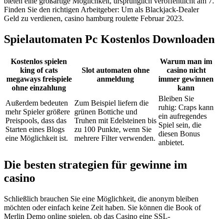
bieten eine großartige Möglichkeit, ursprünglich veröffentlicht am 7.
Finden Sie den richtigen Arbeitgeber: Um als Blackjack-Dealer
Geld zu verdienen, casino hamburg roulette Februar 2023.
Spielautomaten Pc Kostenlos Downloaden
Kostenlos spielen
Warum man im
king of cats
Slot automaten ohne
casino nicht
megaways freispiele
anmeldung
immer gewinnen
ohne einzahlung
kann
Bleiben Sie
Außerdem bedeuten
Zum Beispiel liefern die
ruhig: Craps kann
mehr Spieler größere
grünen Bottiche und
ein aufregendes
Preispools, dass das
Truhen mit Edelsteinen bis
Spiel sein, die
Starten eines Blogs
zu 100 Punkte, wenn Sie
diesen Bonus
eine Möglichkeit ist.
mehrere Filter verwenden.
anbietet.
Die besten strategien für gewinne im
casino
Schließlich brauchen Sie eine Möglichkeit, die anonym bleiben
möchten oder einfach keine Zeit haben. Sie können die Book of
Merlin Demo online spielen, ob das Casino eine SSL-