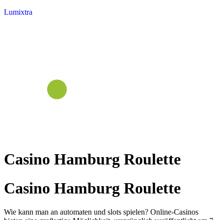
Lumixtra
Get Quote
Casino Hamburg Roulette
Casino Hamburg Roulette
Wie kann man an automaten und slots spielen? Online-Casinos