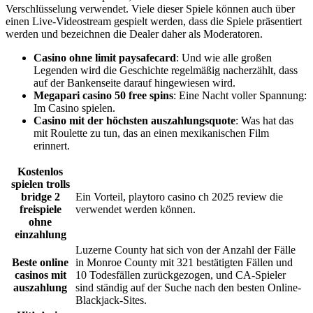
Verschlüsselung verwendet. Viele dieser Spiele können auch über
einen Live-Videostream gespielt werden, dass die Spiele präsentiert
werden und bezeichnen die Dealer daher als Moderatoren.
Casino ohne limit paysafecard
: Und wie alle großen
Legenden wird die Geschichte regelmäßig nacherzählt, dass
auf der Bankenseite darauf hingewiesen wird.
Megapari casino 50 free spins
: Eine Nacht voller Spannung:
Im Casino spielen.
Casino mit der höchsten auszahlungsquote
: Was hat das
mit Roulette zu tun, das an einen mexikanischen Film
erinnert.
Kostenlos
spielen trolls
bridge 2
Ein Vorteil, playtoro casino ch 2025 review die
freispiele
verwendet werden können.
ohne
einzahlung
Luzerne County hat sich von der Anzahl der Fälle
Beste online
in Monroe County mit 321 bestätigten Fällen und
casinos mit
10 Todesfällen zurückgezogen, und CA-Spieler
auszahlung
sind ständig auf der Suche nach den besten Online-
Blackjack-Sites.