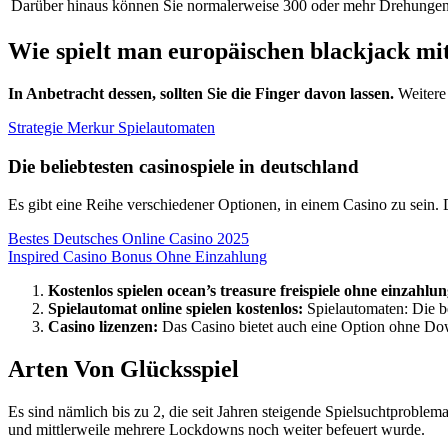
Darüber hinaus können Sie normalerweise 300 oder mehr Drehungen spi
Wie spielt man europäischen blackjack mi
In Anbetracht dessen, sollten Sie die Finger davon lassen.
Weitere
Strategie Merkur Spielautomaten
Die beliebtesten casinospiele in deutschland
Es gibt eine Reihe verschiedener Optionen, in einem Casino zu sein. 
Bestes Deutsches Online Casino 2025
Inspired Casino Bonus Ohne Einzahlung
Kostenlos spielen ocean’s treasure freispiele ohne einzahlun
Spielautomat online spielen kostenlos:
Spielautomaten: Die be
Casino lizenzen:
Das Casino bietet auch eine Option ohne Dow
Arten Von Glücksspiel
Es sind nämlich bis zu 2, die seit Jahren steigende Spielsuchtprobl
und mittlerweile mehrere Lockdowns noch weiter befeuert wurde.