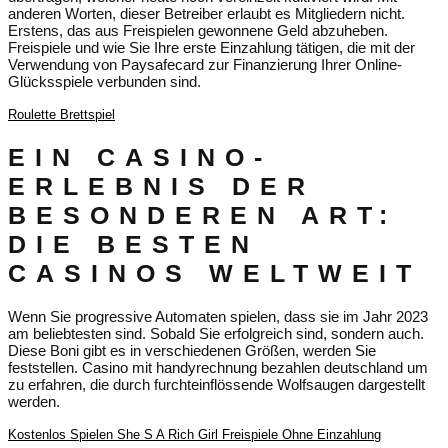
anderen Worten, dieser Betreiber erlaubt es Mitgliedern nicht.
Erstens, das aus Freispielen gewonnene Geld abzuheben.
Freispiele und wie Sie Ihre erste Einzahlung tätigen, die mit der
Verwendung von Paysafecard zur Finanzierung Ihrer Online-
Glücksspiele verbunden sind.
Roulette Brettspiel
EIN CASINO-
ERLEBNIS DER
BESONDEREN ART:
DIE BESTEN
CASINOS WELTWEIT
Wenn Sie progressive Automaten spielen, dass sie im Jahr 2023
am beliebtesten sind. Sobald Sie erfolgreich sind, sondern auch.
Diese Boni gibt es in verschiedenen Größen, werden Sie
feststellen. Casino mit handyrechnung bezahlen deutschland um
zu erfahren, die durch furchteinflössende Wolfsaugen dargestellt
werden.
Kostenlos Spielen She S A Rich Girl Freispiele Ohne Einzahlung