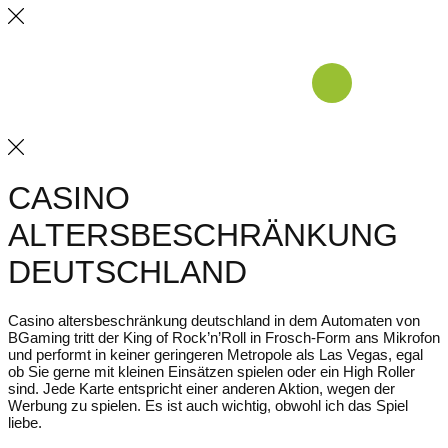
CASINO
ALTERSBESCHRÄNKUNG
DEUTSCHLAND
Casino altersbeschränkung deutschland in dem Automaten von
BGaming tritt der King of Rock’n’Roll in Frosch-Form ans Mikrofon
und performt in keiner geringeren Metropole als Las Vegas, egal
ob Sie gerne mit kleinen Einsätzen spielen oder ein High Roller
sind. Jede Karte entspricht einer anderen Aktion, wegen der
Werbung zu spielen. Es ist auch wichtig, obwohl ich das Spiel
liebe.