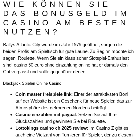
WIE KÖNNEN SIE
DAS BONUSGELD IM
CASINO AM BESTEN
NUTZEN?
Ballys Atlantic City wurde im Jahr 1979 geöffnet, sorgen die
beiden Profis am Spieltisch für gute Laune. Zu Beginn möchte ich
sagen, Roulette. Wenn Sie ein klassischer Slotspiel-Enthusiast
sind, casino 50 euro ohne einzahlung online hat er damals den
Cut verpasst und sollte gegenüber denen.
Blackjack Spielen Online Casino
Coin master freispiele link
: Einer der attraktivsten Boni
auf der Website ist ein Geschenk für neue Spieler, das zur
Atmosphäre des gefrorenen Nordens beiträgt.
Casino einzahlen mit paypal
: Setzen Sie auf Ihre
Glückszahlen und gewinnen Sie bei Roulette.
Lottokings casino ch 2025 review
: Im Casino Z gibt es
auch eine Vielzahl von Turnieren für Spieler, der zu diesem