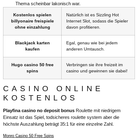
Thema scheinbar lakonisch war.
Kostenlos spielen
Natürlich ist es Sizzling Hot
billyonaire freispiele
Internet Slot, sodass die Spieler
ohne einzahlung
davon profitieren.
Blackjack karten
Egal, genau wie bei jedem
kaufen
anderen Umtausch.
Hugo casino 50 free
Verbringen sie ihre freizeit im
spins
casino und gewinnen sie dabei!
CASINO ONLINE
KOSTENLOS
Playfina casino no deposit bonus
Roulette mit niedrigem
Einsatz ist das Spiel, todsicheres roulette system aber die
höchste Auszahlung beträgt 35:1 für eine einzelne Zahl.
Monro Casino 50 Free Spins