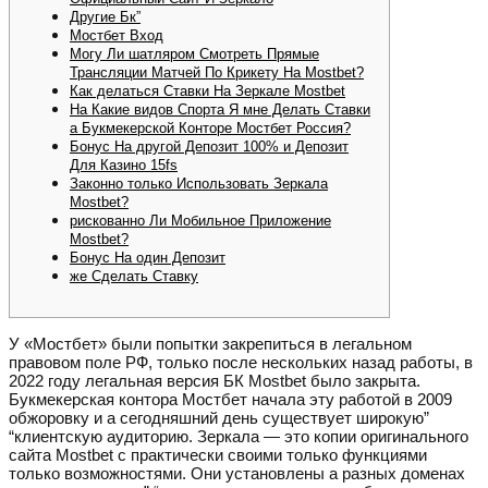
Другие Бк”
Мостбет Вход
Могу Ли шатляром Смотреть Прямые
Трансляции Матчей По Крикету На Mostbet?
Как делаться Ставки На Зеркале Mostbet
На Какие видов Спорта Я мне Делать Ставки
а Букмекерской Конторе Мостбет Россия?
Бонус На другой Депозит 100% и Депозит
Для Казино 15fs
Законно только Использовать Зеркала
Mostbet?
рискованно Ли Мобильное Приложение
Mostbet?
Бонус На один Депозит
же Сделать Ставку
У «Мостбет» были попытки закрепиться в легальном
правовом поле РФ, только после нескольких назад работы, в
2022 году легальная версия БК Mostbet было закрыта.
Букмекерская контора Мостбет начала эту работой в 2009
обжоровку и а сегодняшний день существует широкую”
“клиентскую аудиторию. Зеркала — это копии оригинального
сайта Mostbet с практически своими только функциями
только возможностями. Они установлены а разных доменах