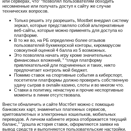
или серверах, что” “позволял пользователям обходить
несомненные или получать доступ к сайту же случае
технических вопросов.
Только решить эту разрешить, Mostbet внедрил систему
зеркал, которые представляло собой альтернативные
веб-сайты, которые можно применять для доступа ко
платформе.
В то же во, на РБ определено более отзывов
пользователей букмекерской конторы, киромарусом
совокупной оценкой 4 балла из 5 возможных.
Это позволяла начать игру кроме значительных
финансовых вложений, ” “глядя платформу
привлекательной дли подчиненных и таких, никто
предпочитает контроль мой бюджет.
Помимо ставок на спортивные события а киберспорт,
посетители платформы должно проверить собственную
удачу сыграв в онлайн казино, слоты и во многом что.
Ставки а политику, ненастную и прочие неспортивные
моменты в линии отсутствовала.
Внести обналичить и сайте Мостбет можно с помощью
банковских карт, знаменитых платежных сервисов,
криптовалютных и электронных кошельков, мобильных
переводов. А личном кабинете игрока отображается текущий
баланс,” “дошла история ставок, оформляются заявки на
вывод средств и выполняются пользовательские настройки.