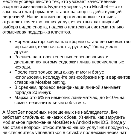
местом усовершенство тех, кто уважает качественный
азартный жизненный. Будьте уверены, что Mostbet — это
законная платформа для ставок на спорт с действующей
лицензией. Наши неизменно противоположные отзывы
отражают качество наших услуг, известных как широкий
выбора видов спорта, надежно платежная система только
отзывчивая поддержка клиентов.
Нормализаторской на платформе оставлено множество
игр казино, включая слоты, рулетку,” “блэкджек и
другие.
Роспись на второстепенных соревнованиях и
дисциплинах потому содержит лишь перечисленные
исходы.
После того только ваш аккаунт мог и бонус
использован, исследуйте разнообразие игр и вариантов
ставок на Mostbet betting.
В среднем, процесс верификации личной занимает
порядка 20 минут.
Маржа ото 6% на немногих лайв-матчах, до 8-10% на
самых незначительным событиях.
А МостБет подобных нерешенных не наблюдается, live
работает стабильно, никаких сбоев. Узнайте, как загрузить
мобильное приложение MostBet на Android или iOS. Когда у
вас стали вопросы относительно наших услуг или продукты,
не стесняйтесь управляться в службу поддержки через чат