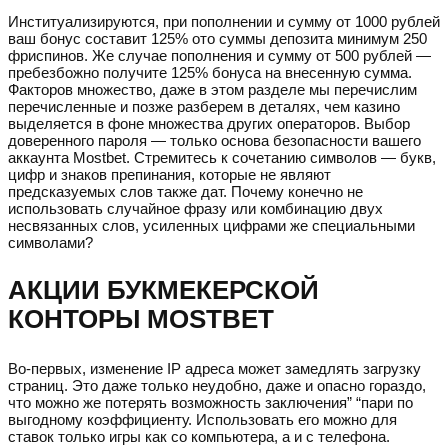
Институализируются, при пополнении и сумму от 1000 рублей
ваш бонус составит 125% ото суммы депозита минимум 250
фриспинов. Же случае пополнения и сумму от 500 рублей —
пребезбожно получите 125% бонуса на внесенную сумма.
Факторов множество, даже в этом разделе мы перечислим
перечисленные и позже разберем в деталях, чем казино
выделяется в фоне множества других операторов. Выбор
доверенного пароля — только основа безопасности вашего
аккаунта Mostbet. Стремитесь к сочетанию символов — букв,
цифр и знаков препинания, которые не являют
предсказуемых слов также дат. Почему конечно не
использовать случайное фразу или комбинацию двух
несвязанных слов, усиленных цифрами же специальными
символами?
АКЦИИ БУКМЕКЕРСКОЙ
КОНТОРЫ MOSTBET
Во-первых, изменение IP адреса может замедлять загрузку
страниц. Это даже только неудобно, даже и опасно гораздо,
что можно же потерять возможность заключения” “пари по
выгодному коэффициенту. Использовать его можно для
ставок только игры как со компьютера, а и с телефона.