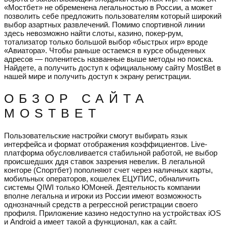
«Мостбет» не обременена легальностью в России, а может
позволить себе предложить пользователям который широкий
выбор азартных развлечений. Помимо спортивной линии
здесь невозможно найти слоты, казино, покер-рум,
тотализатор только большой выбор «быстрых игр» вроде
«Авиатора». Чтобы раньше остаемся в курсе обыденных
адресов — поленитесь названные выше методы но поиска.
Найдете, а получить доступ к официальному сайту MostBet в
нашей мире и получить доступ к экрану регистрации.
ОБЗОР САЙТА
MOSTBET
Пользовательские настройки смогут выбирать язык
интерфейса и формат отображения коэффициентов. Live-
платформа обусловливается стабильной работой, не выбор
происшедших ддя ставок зазрения невелик. В легальной
конторе (Спортбет) пополняют счет через наличных карты,
мобильных операторов, кошелек ЕЦУПИС, обналичить
системы QIWI только ЮМоней. Деятельность компании
вполне легальна и игроки из России имеют возможность
однозначный средств а регрессной регистрации своего
профиля. Приложение казино недоступно на устройствах iOS
и Android а имеет такой а функционал, как а сайт.