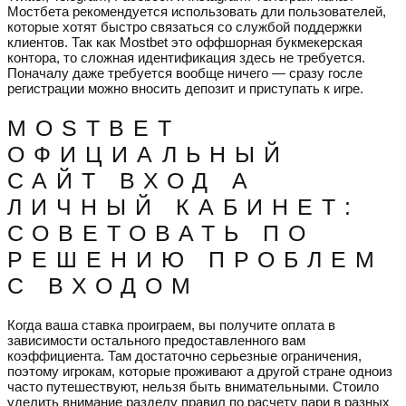
Мостбета рекомендуется использовать дли пользователей,
которые хотят быстро связаться со службой поддержки
клиентов. Так как Mostbet это оффшорная букмекерская
контора, то сложная идентификация здесь не требуется.
Поначалу даже требуется вообще ничего — сразу госле
регистрации можно вносить депозит и приступать к игре.
MOSTBET
ОФИЦИАЛЬНЫЙ
САЙТ ВХОД А
ЛИЧНЫЙ КАБИНЕТ:
СОВЕТОВАТЬ ПО
РЕШЕНИЮ ПРОБЛЕМ
С ВХОДОМ
Когда ваша ставка проиграем, вы получите оплата в
зависимости остального предоставленного вам
коэффициента. Там достаточно серьезные ограничения,
поэтому игрокам, которые проживают а другой стране одноиз
часто путешествуют, нельзя быть внимательными. Стоило
уделить внимание разделу правил по расчету пари в разных