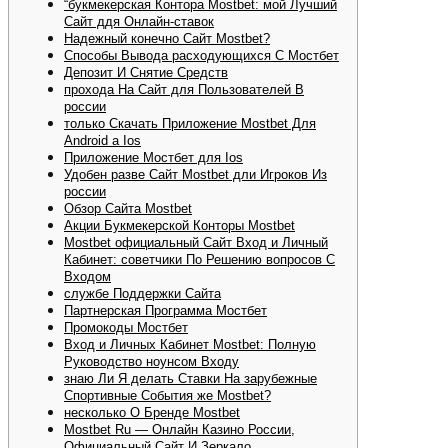
“букмекерская Контора Mostbet: мой Лучший
Сайт ддя Онлайн-ставок
Надежный конечно Сайт Mostbet?
Способы Вывода расходующихся С Мостбет
Депозит И Снятие Средств
прохода На Сайт для Пользователей В
россии
только Скачать Приложение Mostbet Для
Android а Ios
Приложение Мостбет для Ios
Удобен разве Сайт Mostbet дли Игроков Из
россии
Обзор Сайта Mostbet
Акции Букмекерской Конторы Mostbet
Mostbet официальный Сайт Вход и Личный
Кабинет: советчики По Решению вопросов С
Входом
службе Поддержки Сайта
Партнерская Программа Мостбет
Промокоды Мостбет
Вход и Личных Кабинет Mostbet: Полную
Руководство ноунсом Входу
знаю Ли Я делать Ставки На зарубежные
Спортивные События же Mostbet?
несколько О Бренде Mostbet
Mostbet Ru — Онлайн Казино России,
Официальный Сайт И Зеркало