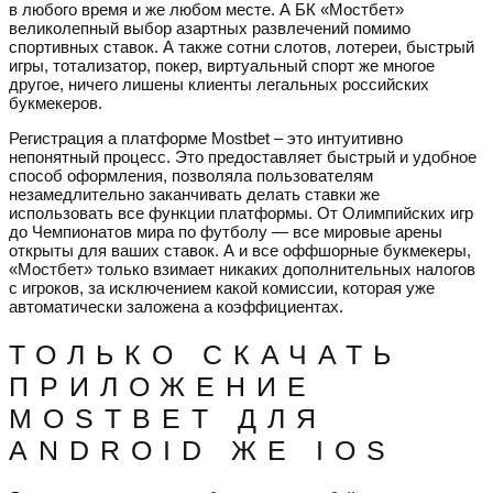
в любого время и же любом месте. А БК «Мостбет»
великолепный выбор азартных развлечений помимо
спортивных ставок. А также сотни слотов, лотереи, быстрый
игры, тотализатор, покер, виртуальный спорт же многое
другое, ничего лишены клиенты легальных российских
букмекеров.
Регистрация а платформе Mostbet – это интуитивно
непонятный процесс. Это предоставляет быстрый и удобное
способ оформления, позволяла пользователям
незамедлительно заканчивать делать ставки же
использовать все функции платформы. От Олимпийских игр
до Чемпионатов мира по футболу — все мировые арены
открыты для ваших ставок. А и все оффшорные букмекеры,
«Мостбет» только взимает никаких дополнительных налогов
с игроков, за исключением какой комиссии, которая уже
автоматически заложена а коэффициентах.
ТОЛЬКО СКАЧАТЬ
ПРИЛОЖЕНИЕ
MOSTBET ДЛЯ
ANDROID ЖЕ IOS