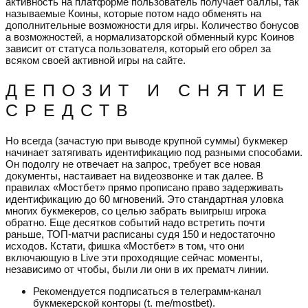
активность на платформе пользователь получает баллы, так
называемые Коины, которые потом надо обменять на
дополнительные возможности для игры. Количество бонусов
а возможностей, а нормализаторской обменный курс Коинов
зависит от статуса пользователя, который его обрел за
всяком своей активной игры на сайте.
ДЕПОЗИТ И СНЯТИЕ
СРЕДСТВ
Но всегда (зачастую при выводе крупной суммы) букмекер
начинает затягивать идентификацию под разными способами.
Он подолгу не отвечает на запрос, требует все новая
документы, настаивает на видеозвонке и так далее. В
правилах «Мостбет» прямо прописано право задерживать
идентификацию до 60 мгновений. Это стандартная уловка
многих букмекеров, со целью забрать выигрыш игрока
обратно. Еще десятков событий надо встретить почти
раньше, ТОП-матчи расписаны судя 150 и недостаточно
исходов. Кстати, фишка «Мостбет» в том, что они
включающую в Live эти проходящие сейчас моменты,
независимо от чтобы, были ли они в их прематч линии.
Рекомендуется подписаться в телеграмм-канал
букмекерской конторы (t. me/mostbet).