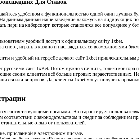
происшедших Для Ставок
аждайтесь удобством а функциональностью одной один лучших бу
т. На данным данный наше заведение нахожусь на лидирующих по
ть пари на киберспорт, которые становятся все популярнее у б
ьзователям удобный доступ к официальному сайту 1xbet.
а спорт, играть в казино и наслаждаться со возможностями букм
ты и удобный интерфейс делают сайт 1xbet привлекательным д
ет русскими сайт 1xBet. Потом нужно уточнить, только контора п
ающие своим клиентам всё больше игровых параестественных. Не
щихся или вопросов. Да, клиенты 1xbet могут получить промок
страции
ся соответствующими органами. Это гарантирует пользователям
 соответствии с законодательством и следит за соблюдением пр
 отрицательные отзыв от пользователей.
лке, присланной в электронном письме.
1xbet, выбрать раздел «Вывод средств» а указать необходимую с