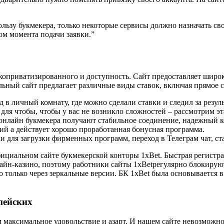
ользу букмекера, только некоторые сервисы должно назначать с
ом момента подачи заявки.”
окоприватизированного и доступность. Сайт предоставляет широ
альный сайт предлагает различные виды ставок, включая прямое с
 в личный комнату, где можно сделали ставки и следил за резул
и для чтобы, чтобы у вас не возникло сложностей – рассмотрим э
нлайн букмекера получают стабильное соединение, надежный к
ий а действует хорошо проработанная бонусная программа.
и для загрузки фирменных программ, переход в Телеграм чат, 
фициальном сайте букмекерской конторы 1xBet. Быстрая регистр
лайн-казино, поэтому работники сайты 1xBetрегулярно блокиру
о только через зеркальные версии. БК 1xBet была основывается 
пейских
ям максимальное удовольствие и азарт. И нашем сайте невозмож