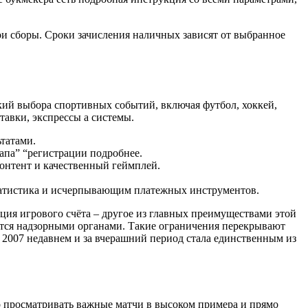
вои сборы. Сроки зачисления наличных зависят от выбранное
кий выбора спортивных событий, включая футбол, хоккей,
тавки, экспрессы а системы.
ьтатами.
тапа” “регистрации подробнее.
онтент и качественный геймплей.
статистика и исчерпывающим платежных инструментов.
ация игрового счёта – другое из главных преимуществами этой
ются надзорными органами. Такие ограничения перекрывают
в 2007 недавнем и за вчерашний период стала единственным из
но просматривать важные матчи в высоком примера и прямо