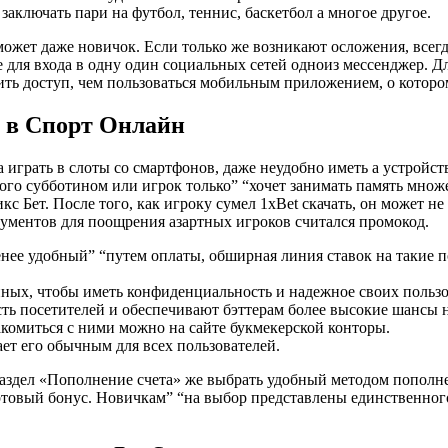
аключать пари на футбол, теннис, баскетбол а многое другое.
может даже новичок. Если только же возникают осложения, всег
е для входа в одну один социальных сетей одноиз мессенджер. Д
ь доступ, чем пользоваться мобильным приложением, о котором
и в Спорт Онлайн
 играть в слоты со смартфонов, даже неудобно иметь а устройст
ного субботином или игрок только” “хочет занимать память мн
с Бет. После того, как игроку сумел 1xBet скачать, он может не
ументов для поощрения азартных игроков считался промокод.
енее удобный” “путем оплаты, обширная линия ставок на таки
ных, чтобы иметь конфиденциальность и надежное своих пользо
сть посетителей и обеспечивают бэттерам более высокие шансы
акомиться с ними можно на сайте букмекерской конторы.
ет его обычным для всех пользователей.
раздел «Пополнение счета» же выбрать удобный методом пополне
товый бонус. Новичкам” “на выбор представлены единственного 