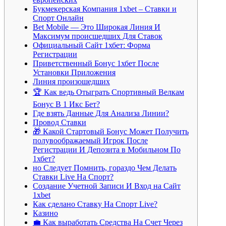
Букмекерская Компания 1xbet – Ставки и
Спорт Онлайн
Bet Mobile — Это Широкая Линия И
Максимум происшедших Для Ставок
Официальный Сайт 1хбет: Форма
Регистрации
Приветственный Бонус 1хбет После
Установки Приложения
Линия произошедших
🏆 Как ведь Отыграть Спортивный Велкам
Бонус В 1 Икс Бет?
Где взять Данные Для Анализа Линии?
Провод Ставки
🎁 Какой Стартовый Бонус Может Получить
полувоображаемый Игрок После
Регистрации И Депозита в Мобильном По
1хбет?
но Следует Помнить, гораздо Чем Делать
Ставки Live На Спорт?
Создание Учетной Записи И Вход на Сайт
1xbet
Как сделано Ставку На Спорт Live?
Казино
💼 Как выработать Средства На Счет Через