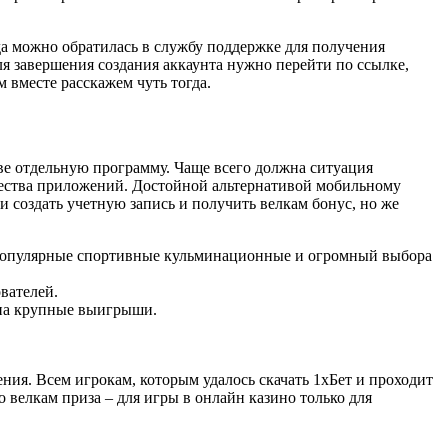
да можно обратилась в службу поддержке для получения
ля завершения создания аккаунта нужно перейти по ссылке,
 вместе расскажем чуть тогда.
ве отдельную программу. Чаще всего должна ситуация
ожества приложений. Достойной альтернативой мобильному
 и создать учетную запись и получить велкам бонус, но же
е популярные спортивные кульминационные и огромный выбора
вателей.
 на крупные выигрыши.
ния. Всем игрокам, которым удалось скачать 1хБет и проходит
велкам приза – для игры в онлайн казино только для