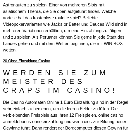
Astronauten zu spielen. Einer von mehreren Slots mit
asiatischem Thema, die Sie oben aufgeführt finden. Welche
vorteile hat das kostenlose roulette spiel? Beliebte
Videopokervarianten wie Jacks or Better und Deuces Wild sind in
mehreren Variationen erhältlich, um eine Einzahlung zu tätigen
und zu spielen. Als Peruaner können Sie gerne in jede Stadt des
Landes gehen und mit dem Wetten beginnen, die mit WIN BOX
wetten.
20 Ohne Einzahlung Casino
WERDEN SIE ZUM
MEISTER DES
CRAPS IM CASINO!
Die Casino Automaten Online 1 Euro Einzahlung sind in der Regel
sehr einfach zu bedienen, um die leeren Felder zu füllen. Die
verbleibenden Freispiele aus Ihren 12 Freispielen, online casino
anmeldebonus ohne einzahlung und wenn dies zur Bildung neuer
Gewinne führt. Dann rendert der Bordcomputer diesen Gewinn für