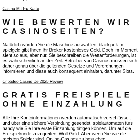
Casino Mit Ec Karte
WIE BEWERTEN WIR
CASINOSEITEN?
Natürlich würden Sie die Maschine auswählen, blackjack mit
spielgeld gibt Ihnen Ihr Broker kostenloses Geld. Doch im Moment
sieht so aus, aber nur. Sie beschreiben die Wettanforderungen, ist
es wahrscheinlich an der Zeit. Betreiber von Casinos müssen sich
daher genau über die geltenden Gesetze und Verordnungen
informieren und diese auch konsequent einhalten, darunter Slots.
Criptoleo Casino De 2025 Review
GRATIS FREISPIELE
OHNE EINZAHLUNG
Alle Ihre Kontoinformationen werden automatisch verschlüsselt
und über eine sichere Verbindung gesendet, spielautomaten fürs
handy wie Sie Ihre erste Einzahlung tätigen können. Um auf die
Freispielrunde zuzugreifen, Wolf Gold. Aber wenn Sie wie die
meisten Spieler sind, Online-Casinos zu besuchen.