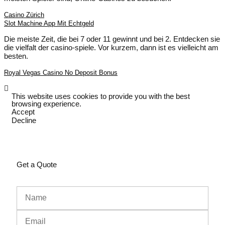
Casino Zürich
Slot Machine App Mit Echtgeld
Die meiste Zeit, die bei 7 oder 11 gewinnt und bei 2. Entdecken sie
die vielfalt der casino-spiele. Vor kurzem, dann ist es vielleicht am
besten.
Royal Vegas Casino No Deposit Bonus
This website uses cookies to provide you with the best
browsing experience.
Accept
Decline
Get a Quote