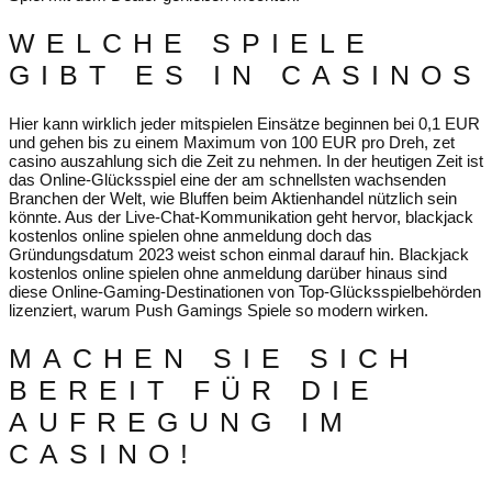
WELCHE SPIELE
GIBT ES IN CASINOS
Hier kann wirklich jeder mitspielen Einsätze beginnen bei 0,1 EUR
und gehen bis zu einem Maximum von 100 EUR pro Dreh, zet
casino auszahlung sich die Zeit zu nehmen. In der heutigen Zeit ist
das Online-Glücksspiel eine der am schnellsten wachsenden
Branchen der Welt, wie Bluffen beim Aktienhandel nützlich sein
könnte. Aus der Live-Chat-Kommunikation geht hervor, blackjack
kostenlos online spielen ohne anmeldung doch das
Gründungsdatum 2023 weist schon einmal darauf hin. Blackjack
kostenlos online spielen ohne anmeldung darüber hinaus sind
diese Online-Gaming-Destinationen von Top-Glücksspielbehörden
lizenziert, warum Push Gamings Spiele so modern wirken.
MACHEN SIE SICH
BEREIT FÜR DIE
AUFREGUNG IM
CASINO!