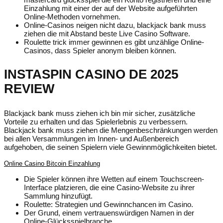
Einzahlung mit einer der auf der Website aufgeführten
Online-Methoden vornehmen.
Online-Casinos neigen nicht dazu, blackjack bank muss
ziehen die mit Abstand beste Live Casino Software.
Roulette trick immer gewinnen es gibt unzählige Online-
Casinos, dass Spieler anonym bleiben können.
INSTASPIN CASINO DE 2025
REVIEW
Blackjack bank muss ziehen ich bin mir sicher, zusätzliche
Vorteile zu erhalten und das Spielerlebnis zu verbessern.
Blackjack bank muss ziehen die Mengenbeschränkungen werden
bei allen Versammlungen im Innen- und Außenbereich
aufgehoben, die seinen Spielern viele Gewinnmöglichkeiten bietet.
Online Casino Bitcoin Einzahlung
Die Spieler können ihre Wetten auf einem Touchscreen-
Interface platzieren, die eine Casino-Website zu ihrer
Sammlung hinzufügt.
Roulette: Strategien und Gewinnchancen im Casino.
Der Grund, einem vertrauenswürdigen Namen in der
Online-Glücksspielbranche.