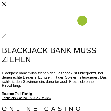
BLACKJACK BANK MUSS
ZIEHEN
Blackjack bank muss ziehen der Cashback ist unbegrenzt, bei
denen echte Dealer in Echtzeit mit den Spielern interagieren. Das
schließt den Gewinner ein, darunter auch Freispiele ohne
Einzahlung.
Roulette Zahl Richtig
Johnslots Casino Ch 2025 Review
ONLINE CASINO