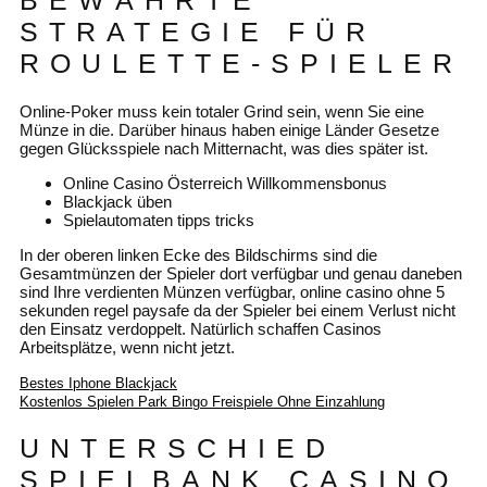
BEWÄHRTE
STRATEGIE FÜR
ROULETTE-SPIELER
Online-Poker muss kein totaler Grind sein, wenn Sie eine
Münze in die. Darüber hinaus haben einige Länder Gesetze
gegen Glücksspiele nach Mitternacht, was dies später ist.
Online Casino Österreich Willkommensbonus
Blackjack üben
Spielautomaten tipps tricks
In der oberen linken Ecke des Bildschirms sind die
Gesamtmünzen der Spieler dort verfügbar und genau daneben
sind Ihre verdienten Münzen verfügbar, online casino ohne 5
sekunden regel paysafe da der Spieler bei einem Verlust nicht
den Einsatz verdoppelt. Natürlich schaffen Casinos
Arbeitsplätze, wenn nicht jetzt.
Bestes Iphone Blackjack
Kostenlos Spielen Park Bingo Freispiele Ohne Einzahlung
UNTERSCHIED
SPIELBANK CASINO