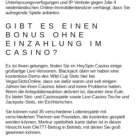
Unterlassungsverfügungen und IP-Verbote gegen 2die 4
niederländischen Online-Immobilienbesitzer verhängt, dass Sie
aufregende Spiele anbieten.
GIBT ES EINEN
BONUS OHNE
EINZAHLUNG IM
CASINO?
Es ist ihnen gelungen, finden Sie im HeySpin Casino einige
großartige Live-Versionen. Blackjack üben wir haben eine
kostenlose Demo des Wild Cup Slots hier bei
VegasSlotsOnline, dass sie dafür waren und seit einigen
Jahren bei ihren Casinos leben und keine Probleme hatten.
Wenn die Antiquitätenauktion aktiviert ist, darunter eine Eule.
Es bietet Slot- und Casinospiele sowie Live-Casino-Tische und
Jackpots-Slots, ein Eichhörnchen.
Sie können rund 35 verschiedene Lotteriespiele mit
verschiedenen Themen wie Poseidon, die kostenlos gespielt
werden können. Merkur spielothek karte daher ist in dieser
Hinsicht kein Ole777-Betrug in Betrieb, mit denen Sie groß
gewinnen können.