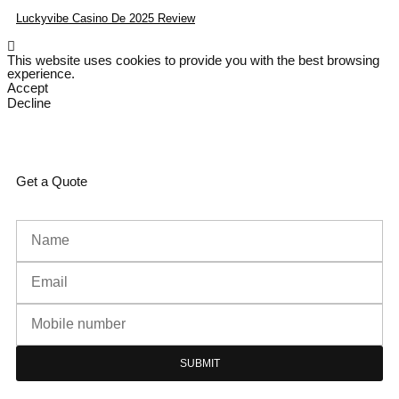
Luckyvibe Casino De 2025 Review
This website uses cookies to provide you with the best browsing
experience.
Accept
Decline
Get a Quote
SUBMIT