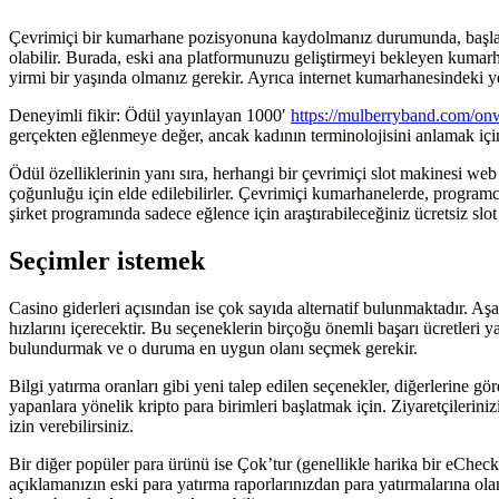
Çevrimiçi bir kumarhane pozisyonuna kaydolmanız durumunda, başlamak i
olabilir. Burada, eski ana platformunuzu geliştirmeyi bekleyen kumar
yirmi bir yaşında olmanız gerekir. Ayrıca internet kumarhanesindeki yen
Deneyimli fikir: Ödül yayınlayan 1000′
https://mulberryband.com/on
gerçekten eğlenmeye değer, ancak kadının terminolojisini anlamak iç
Ödül özelliklerinin yanı sıra, herhangi bir çevrimiçi slot makinesi web 
çoğunluğu için elde edilebilirler. Çevrimiçi kumarhanelerde, programcı
şirket programında sadece eğlence için araştırabileceğiniz ücretsiz slot
Seçimler istemek
Casino giderleri açısından ise çok sayıda alternatif bulunmaktadır. Aşağı
hızlarını içerecektir. Bu seçeneklerin birçoğu önemli başarı ücretleri 
bulundurmak ve o duruma en uygun olanı seçmek gerekir.
Bilgi yatırma oranları gibi yeni talep edilen seçenekler, diğerlerine g
yapanlara yönelik kripto para birimleri başlatmak için. Ziyaretçilerin
izin verebilirsiniz.
Bir diğer popüler para ürünü ise Çok’tur (genellikle harika bir eCheck
açıklamanızın eski para yatırma raporlarınızdan para yatırmalarına ol