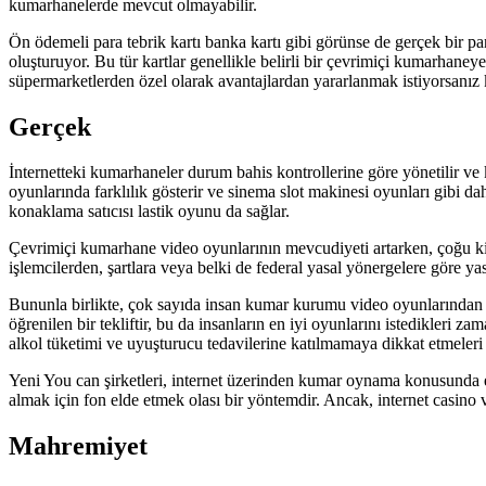
kumarhanelerde mevcut olmayabilir.
Ön ödemeli para tebrik kartı banka kartı gibi görünse de gerçek bir pa
oluşturuyor. Bu tür kartlar genellikle belirli bir çevrimiçi kumarhane
süpermarketlerden özel olarak avantajlardan yararlanmak istiyorsanız k
Gerçek
İnternetteki kumarhaneler durum bahis kontrollerine göre yönetilir ve ka
oyunlarında farklılık gösterir ve sinema slot makinesi oyunları gibi da
konaklama satıcısı lastik oyunu da sağlar.
Çevrimiçi kumarhane video oyunlarının mevcudiyeti artarken, çoğu kişi 
işlemcilerden, şartlara veya belki de federal yasal yönergelere göre ya
Bununla birlikte, çok sayıda insan kumar kurumu video oyunlarından 
öğrenilen bir tekliftir, bu da insanların en iyi oyunlarını istedikleri 
alkol tüketimi ve uyuşturucu tedavilerine katılmamaya dikkat etmeler
Yeni You can şirketleri, internet üzerinden kumar oynama konusunda en
almak için fon elde etmek olası bir yöntemdir. Ancak, internet casino v
Mahremiyet