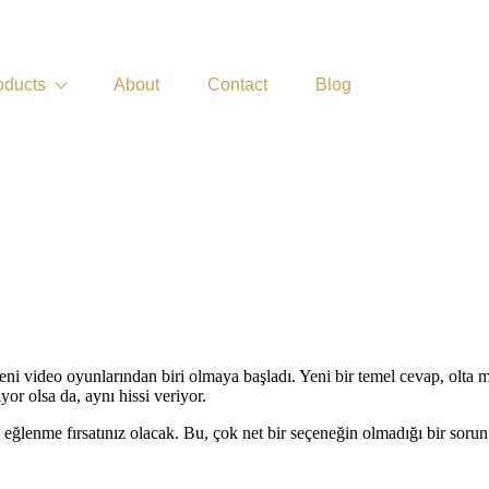
oducts
About
Contact
Blog
ni video oyunlarından biri olmaya başladı. Yeni bir temel cevap, olta 
or olsa da, aynı hissi veriyor.
 eğlenme fırsatınız olacak.
Bu, çok net bir seçeneğin olmadığı bir sorun