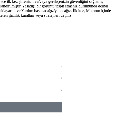
ylece ilk kez şifrenizin ve/veya gerekçenizin güvenliğini sağlamış
ırlandırılmıştır. Yasadışı bir görüntü tespit etmeniz durumunda derhal
saklayacak ve Yardım başlatacağız/yapacağız. İlk kez, Motorun içinde
ren gizlilik kuralları veya stratejileri değiliz.