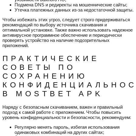
Подмена DNS и редиректы на мошеннические сайты;
Утечка платежных данных из-за недостаточной защиты.
Чтобы избежать этих угроз, следует строго придерживаться
рекомендаций по выбору источника скачивания и
оптимальной установке. Также важно использовать надежное
антивирусное программное обеспечение и периодически
проверять устройство на наличие подозрительных
приложений.
ПРАКТИЧЕСКИЕ
СОВЕТЫ ПО
СОХРАНЕНИЮ
КОНФИДЕНЦИАЛЬНОС
В MOSTBET APK
Наряду с безопасным скачиванием, важен и правильный
подход к самой работе с приложением. Чтобы повысить
уровень конфиденциальности и безопасности, рекомендуем:
Регулярно менять пароль, избегая использования
одинаковых комбинаций на других сайтах;