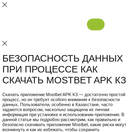
БЕЗОПАСНОСТЬ ДАННЫХ
ПРИ ПРОЦЕССЕ КАК
СКАЧАТЬ MOSTBET APK КЗ
Скачать приложение Mostbet APK КЗ — достаточно простой
процесс, но он требует особого внимания к безопасности
данных. Пользователи, особенно в Казахстане, часто
задаются вопросом, насколько защищена их личная
информация при установке и использовании приложения. В
данной статье мы подробно рассмотрим, как правильно и
безопасно скачивать приложение Mostbet, какие риски могут
возникнуть и как их избежать, чтобы сохранить