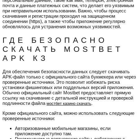
персональные данные, такие как имя, телефон, электронная
почта и данные платежных систем, что делает его уязвимым
при неправильном использовании. Важно, чтобы процесс
скачивания и регистрации проходил на защищенном
соединении (https), а также чтобы приложение регулярно
обновлялось для устранения возможных уязвимостей.
ГДЕ БЕЗОПАСНО
СКАЧАТЬ MOSTBET
APK КЗ
Для обеспечения безопасности данных следует скачивать
APK-файл только с официального сайта букмекера или через
проверенные источники. Это позволит избежать риска
установки фишинговых или поддельных версий приложения.
Обычно официальный сайт Mostbet предоставляет прямую
ссылку на скачивание с детальной инструкцией и проверкой
подлинности файла
.
мостбет казино скачать
Кроме официального сайта, можно использовать следующие
проверенные источники:
Авторизованные мобильные магазины, если
приложение доступно там.
Рекомендуемые партнерские сайты, работающие с