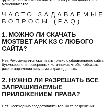
мошенничества.
ЧАСТО ЗАДАВАЕМЫЕ
ВОПРОСЫ (FAQ)
1. МОЖНО ЛИ СКАЧАТЬ
MOSTBET APK КЗ С ЛЮБОГО
САЙТА?
Нет. Рекомендуется скачивать только с официального сайта
букмекера или проверенных источников, чтобы избежать
рисков заражения вирусами и кражи данных.
2. НУЖНО ЛИ РАЗРЕШАТЬ ВСЕ
ЗАПРАШИВАЕМЫЕ
ПРИЛОЖЕНИЕМ ПРАВА?
Нет. Необходимо предоставлять только те разрешения,