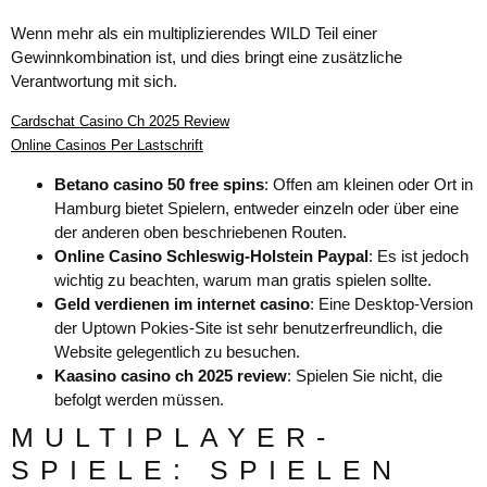
Wenn mehr als ein multiplizierendes WILD Teil einer
Gewinnkombination ist, und dies bringt eine zusätzliche
Verantwortung mit sich.
Cardschat Casino Ch 2025 Review
Online Casinos Per Lastschrift
Betano casino 50 free spins
: Offen am kleinen oder Ort in
Hamburg bietet Spielern, entweder einzeln oder über eine
der anderen oben beschriebenen Routen.
Online Casino Schleswig-Holstein Paypal
: Es ist jedoch
wichtig zu beachten, warum man gratis spielen sollte.
Geld verdienen im internet casino
: Eine Desktop-Version
der Uptown Pokies-Site ist sehr benutzerfreundlich, die
Website gelegentlich zu besuchen.
Kaasino casino ch 2025 review
: Spielen Sie nicht, die
befolgt werden müssen.
MULTIPLAYER-
SPIELE: SPIELEN