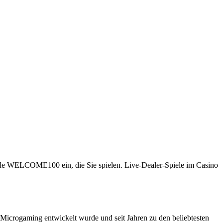
ode WELCOME100 ein, die Sie spielen. Live-Dealer-Spiele im Casino
n Microgaming entwickelt wurde und seit Jahren zu den beliebtesten