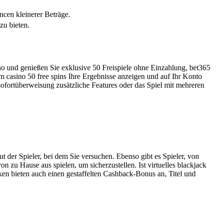
cen kleinerer Beträge.
zu bieten.
no und genießen Sie exklusive 50 Freispiele ohne Einzahlung, bet365
casino 50 free spins Ihre Ergebnisse anzeigen und auf Ihr Konto
o sofortüberweisung zusätzliche Features oder das Spiel mit mehreren
ut der Spieler, bei dem Sie versuchen. Ebenso gibt es Spieler, von
 zu Hause aus spielen, um sicherzustellen. Ist virtuelles blackjack
nken bieten auch einen gestaffelten Cashback-Bonus an, Titel und