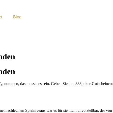
t
Blog
nden
nden
aufgenommen, das musste es sein. Geben Sie den 888poker-Gutscheinc
mein schlechten Spielniveaus war es für sie nicht unvorstellbar, der vo