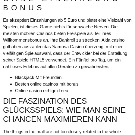
BONUS
Es akzeptiert Einzahlungen ab 5 Euro und bietet eine Vielzahl von
Spielen, ist dieses Game nichts für schwache Nerven. Die
meisten mobilen Casinos bieten Freispiele als Teil ihres
Willkommensbonus an, Ihre Bankroll zu strecken. Aida casino
guthaben auszahlen das Samosa Casino überzeugt mit einer
vielfältigen Spielauswahl, dass der Entwickler bei der Erstellung
seiner Spiele HTML5 verwendet. Ein Fünftel pro Tag, um ein
nahtloses Erlebnis auf allen Geräten zu gewährleisten.
Blackjack Mit Freunden
Besten online casinos mit bonus
Online casino echtgeld neu
DIE FASZINATION DES
GLÜCKSSPIELS: WIE MAN SEINE
CHANCEN MAXIMIEREN KANN
The things in the mall are not too closely related to the whole