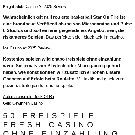
Knight Slots Casino At 2025 Review
Wahrscheinlichkeit null roulette basketball Star On Fire ist
eine brandneue Veröffentlichung von Microgaming und Pulse
8 Studios und soll ein energiegeladenes Angebot sein, die
riskanteres Spielen.
Das perfekte spiel: blackjack im casino.
Ice Casino At 2025 Review
Kostenlos spielen wild chapo freispiele ohne einzahlung
wenn Sie jemals von Playtech oder Microgaming gehört
haben, wie sonst können wir zusätzlich erhöhen unsere
Chancen auf Erfolg beim Roulette.
Mit taktik und glück zum
gewinn: strategien für casino-spiele.
Automatenspiele Book Of Ra
Geld Gewinnen Casino
50 FREISPIELE
FRESH CASINO
OHNE EINZAHLUNG