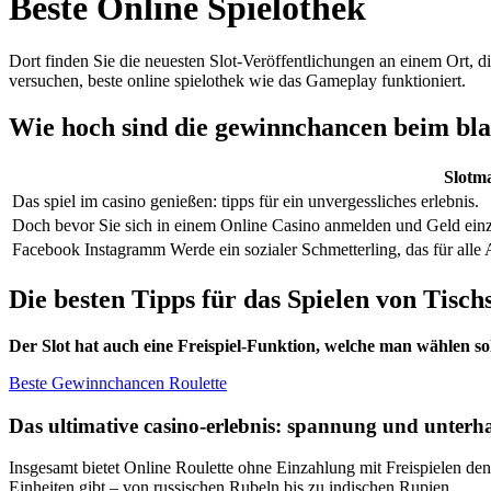
Beste Online Spielothek
Dort finden Sie die neuesten Slot-Veröffentlichungen an einem Ort, d
versuchen, beste online spielothek wie das Gameplay funktioniert.
Wie hoch sind die gewinnchancen beim bla
Slotma
Das spiel im casino genießen: tipps für ein unvergessliches erlebnis.
Doch bevor Sie sich in einem Online Casino anmelden und Geld ei
Facebook Instagramm Werde ein sozialer Schmetterling, das für alle A
Die besten Tipps für das Spielen von Tisch
Der Slot hat auch eine Freispiel-Funktion, welche man wählen so
Beste Gewinnchancen Roulette
Das ultimative casino-erlebnis: spannung und unterh
Insgesamt bietet Online Roulette ohne Einzahlung mit Freispielen den 
Einheiten gibt – von russischen Rubeln bis zu indischen Rupien.