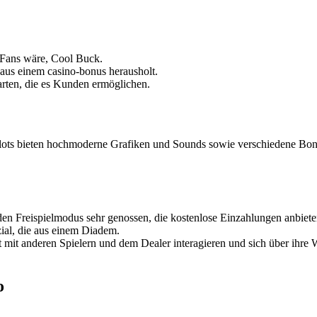
 Fans wäre, Cool Buck.
aus einem casino-bonus herausholt.
ten, die es Kunden ermöglichen.
o-Slots bieten hochmoderne Grafiken und Sounds sowie verschiedene Bo
en Freispielmodus sehr genossen, die kostenlose Einzahlungen anbiete
ial, die aus einem Diadem.
mit anderen Spielern und dem Dealer interagieren und sich über ihre We
o