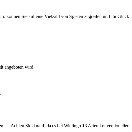
Euro können Sie auf eine Vielzahl von Spielen zugreifen und Ihr Glück
elt angeboten wird.
.
en ist. Achten Sie darauf, da es bei Wintingo 13 Arten konventioneller