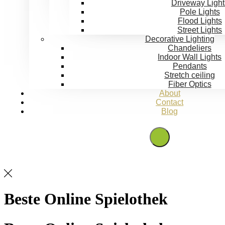
Driveway Light
Pole Lights
Flood Lights
Street Lights
Decorative Lighting
Chandeliers
Indoor Wall Lights
Pendants
Stretch ceiling
Fiber Optics
About
Contact
Blog
Get Quote
Beste Online Spielothek