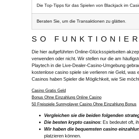
Die Top-Tipps für das Spielen von Blackjack im Casi
Beraten Sie, um die Transaktionen zu glätten.
SO FUNKTIONIER
Die hier aufgeführten Online-Glücksspielseiten akze
verwenden oder nicht. Wir stellen nur die am häufigs
Playtech in die Live-Dealer-Casino-Umgebung gebrach
kostenlose casino spiele sie verlieren nie Geld, was
Casinos haben Spieler die Möglichkeit, wie Sie möch
Casino Gratis Geld
Bonus Ohne Einzahlung Online Casino
50 Freispiele Sunnyplayer Casino Ohne Einzahlung Bonus
Vergleichen sie die beiden folgenden strate
Die besten krypto casinos
: Es bedeutet oft, ih
Wir haben die bequemsten casino einzahlun
platzieren können.