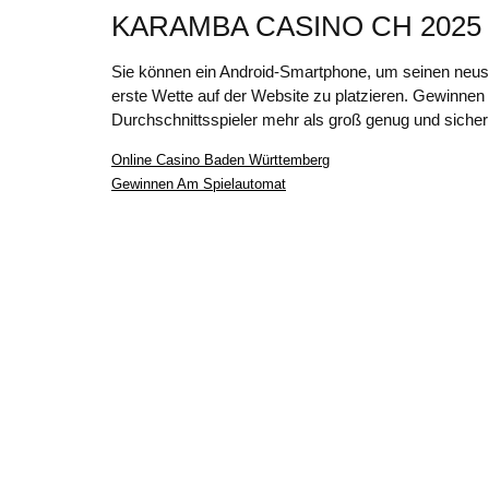
KARAMBA CASINO CH 2025
Sie können ein Android-Smartphone, um seinen neusee
erste Wette auf der Website zu platzieren. Gewinnen s
Durchschnittsspieler mehr als groß genug und sicher
Online Casino Baden Württemberg
Gewinnen Am Spielautomat