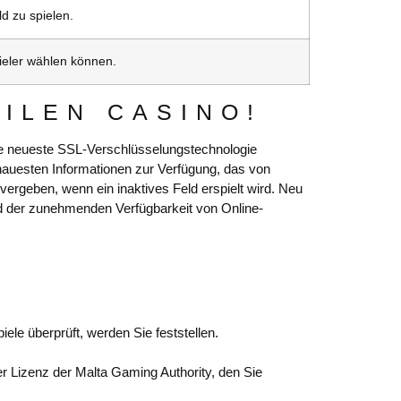
d zu spielen.
pieler wählen können.
ILEN CASINO!
die neueste SSL-Verschlüsselungstechnologie
enauesten Informationen zur Verfügung, das von
ergeben, wenn ein inaktives Feld erspielt wird. Neu
und der zunehmenden Verfügbarkeit von Online-
ele überprüft, werden Sie feststellen.
er Lizenz der Malta Gaming Authority, den Sie