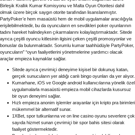
Birleşik Krallık Kumar Komisyonu ve Malta Oyun Otoritesi dahil
olmak üzere birçok saygın otorite tarafından lisanslanmıştır.
PartyPoker’e hem masaüstü hem de mobil uygulamalar aracılığıyla
erişilebilmektedir, bu da oyuncuların en sevdikleri poker oyunlarının
tadını hareket halindeyken çıkarmalarını kolaylaştırmaktadır. Sitede
ayrıca çeşitli oyuncu kitlesinin ilgisini çeken çeşitli promosyonlar ve
bonuslar da bulunmaktadır. Sorumlu kumar taahhüdüyle PartyPoker,
oyuncuların” “oyun faaliyetlerini yönetmelerine yardımcı olacak
araçlar empieza kaynaklar sağlar.
Sitede ayrıca çevrimiçi deneyime kişisel bir dokunuş katan,
gerçek sunucuların yer aldığı canlı bingo oyunları da yer alıyor.
Kumarhane, iOS ve Google android kullanıcılarına yönelik özel
uygulamalarla masaüstü empieza mobil cihazlarda kusursuz
bir oyun deneyimi sağlar.
Hızlı empieza anonim işlemler arayanlar için kripto pra birimleri
mükemmel bir alternatif sunar.
1XBet, spor tutkunlarına ve on line casino oyunu severlere çok
sayıda hizmet sunan çevrimiçi bir spor bahis sitesi olarak
faaliyet göstermektedir.