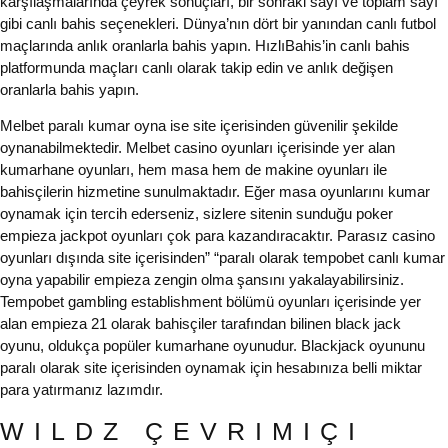
karşılaşmalarında çeyrek sonuçları, bir sonraki sayı ve toplam sayı
gibi canlı bahis seçenekleri. Dünya’nın dört bir yanından canlı futbol
maçlarında anlık oranlarla bahis yapın. HızlıBahis’in canlı bahis
platformunda maçları canlı olarak takip edin ve anlık değişen
oranlarla bahis yapın.
Melbet paralı kumar oyna ise site içerisinden güvenilir şekilde
oynanabilmektedir. Melbet casino oyunları içerisinde yer alan
kumarhane oyunları, hem masa hem de makine oyunları ile
bahisçilerin hizmetine sunulmaktadır. Eğer masa oyunlarını kumar
oynamak için tercih ederseniz, sizlere sitenin sunduğu poker
empieza jackpot oyunları çok para kazandıracaktır. Parasız casino
oyunları dışında site içerisinden” “paralı olarak tempobet canlı kumar
oyna yapabilir empieza zengin olma şansını yakalayabilirsiniz.
Tempobet gambling establishment bölümü oyunları içerisinde yer
alan empieza 21 olarak bahisçiler tarafından bilinen black jack
oyunu, oldukça popüler kumarhane oyunudur. Blackjack oyununu
paralı olarak site içerisinden oynamak için hesabınıza belli miktar
para yatırmanız lazımdır.
WILDZ ÇEVRIMIÇI