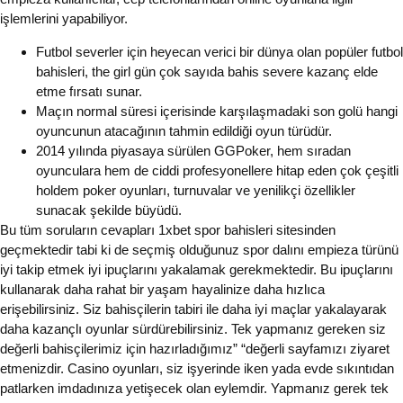
işlemlerini yapabiliyor.
Futbol severler için heyecan verici bir dünya olan popüler futbol
bahisleri, the girl gün çok sayıda bahis severe kazanç elde
etme fırsatı sunar.
Maçın normal süresi içerisinde karşılaşmadaki son golü hangi
oyuncunun atacağının tahmin edildiği oyun türüdür.
2014 yılında piyasaya sürülen GGPoker, hem sıradan
oyunculara hem de ciddi profesyonellere hitap eden çok çeşitli
holdem poker oyunları, turnuvalar ve yenilikçi özellikler
sunacak şekilde büyüdü.
Bu tüm soruların cevapları 1xbet spor bahisleri sitesinden
geçmektedir tabi ki de seçmiş olduğunuz spor dalını empieza türünü
iyi takip etmek iyi ipuçlarını yakalamak gerekmektedir. Bu ipuçlarını
kullanarak daha rahat bir yaşam hayalinize daha hızlıca
erişebilirsiniz. Siz bahisçilerin tabiri ile daha iyi maçlar yakalayarak
daha kazançlı oyunlar sürdürebilirsiniz. Tek yapmanız gereken siz
değerli bahisçilerimiz için hazırladığımız” “değerli sayfamızı ziyaret
etmenizdir. Casino oyunları, siz işyerinde iken yada evde sıkıntıdan
patlarken imdadınıza yetişecek olan eylemdir. Yapmanız gerek tek