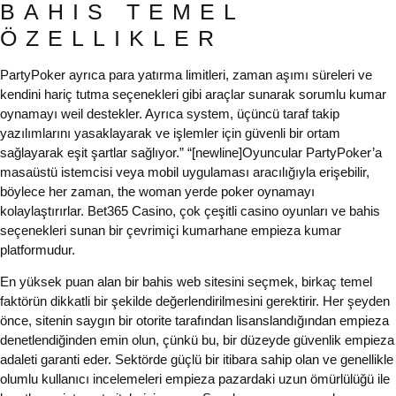
BAHIS TEMEL
ÖZELLIKLER
PartyPoker ayrıca para yatırma limitleri, zaman aşımı süreleri ve
kendini hariç tutma seçenekleri gibi araçlar sunarak sorumlu kumar
oynamayı weil destekler. Ayrıca system, üçüncü taraf takip
yazılımlarını yasaklayarak ve işlemler için güvenli bir ortam
sağlayarak eşit şartlar sağlıyor.” “[newline]Oyuncular PartyPoker’a
masaüstü istemcisi veya mobil uygulaması aracılığıyla erişebilir,
böylece her zaman, the woman yerde poker oynamayı
kolaylaştırırlar. Bet365 Casino, çok çeşitli casino oyunları ve bahis
seçenekleri sunan bir çevrimiçi kumarhane empieza kumar
platformudur.
En yüksek puan alan bir bahis web sitesini seçmek, birkaç temel
faktörün dikkatli bir şekilde değerlendirilmesini gerektirir. Her şeyden
önce, sitenin saygın bir otorite tarafından lisanslandığından empieza
denetlendiğinden emin olun, çünkü bu, bir düzeyde güvenlik empieza
adaleti garanti eder. Sektörde güçlü bir itibara sahip olan ve genellikle
olumlu kullanıcı incelemeleri empieza pazardaki uzun ömürlülüğü ile