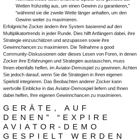
Wetten frühzeitig aus, um einen Gewinn zu garantieren,”
“während sie die zweite Wette länger anhalten, um den
Gewinn weiter zu maximieren.
Erfolgreiche Zocker ändern ihre System basierend auf den
Multiplikatortrends in jeder Runde. Dies hilft Anfängern dabei, ihre
Strategie einzuschätzen und anzupassen sowie ihre
Gewinnchancen zu maximieren. Die Teilnahme a good
Community-Diskussionen oder dieses Lesen von Foren, in denen
Zocker ihre Erfahrungen und Strategien austauschen, muss
Ihnen ebenfalls helfen, im Aviator-Demospiel zu gewinnen. Achten
Sie jedoch darauf, wenn Sie die Strategien in Ihren eigenen
Spielstil integrieren. Das Beobachten anderer Zocker kann
wertvolle Einblicke in das Aviator-Demospiel liefern und Ihnen
dabei helfen, Ihre eigenen Gewinnchancen zu maximieren.
GERÄTE, AUF
DENEN” “EXPIRE
AVIATOR-DEMO
GESPIELT WERDEN