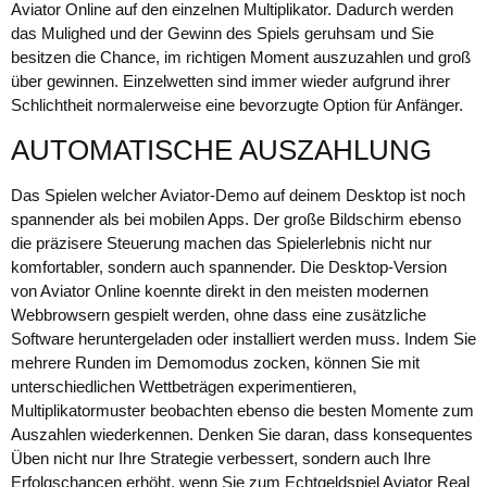
Aviator Online auf den einzelnen Multiplikator. Dadurch werden
das Mulighed und der Gewinn des Spiels geruhsam und Sie
besitzen die Chance, im richtigen Moment auszuzahlen und groß
über gewinnen. Einzelwetten sind immer wieder aufgrund ihrer
Schlichtheit normalerweise eine bevorzugte Option für Anfänger.
AUTOMATISCHE AUSZAHLUNG
Das Spielen welcher Aviator-Demo auf deinem Desktop ist noch
spannender als bei mobilen Apps. Der große Bildschirm ebenso
die präzisere Steuerung machen das Spielerlebnis nicht nur
komfortabler, sondern auch spannender. Die Desktop-Version
von Aviator Online koennte direkt in den meisten modernen
Webbrowsern gespielt werden, ohne dass eine zusätzliche
Software heruntergeladen oder installiert werden muss. Indem Sie
mehrere Runden im Demomodus zocken, können Sie mit
unterschiedlichen Wettbeträgen experimentieren,
Multiplikatormuster beobachten ebenso die besten Momente zum
Auszahlen wiederkennen. Denken Sie daran, dass konsequentes
Üben nicht nur Ihre Strategie verbessert, sondern auch Ihre
Erfolgschancen erhöht, wenn Sie zum Echtgeldspiel Aviator Real