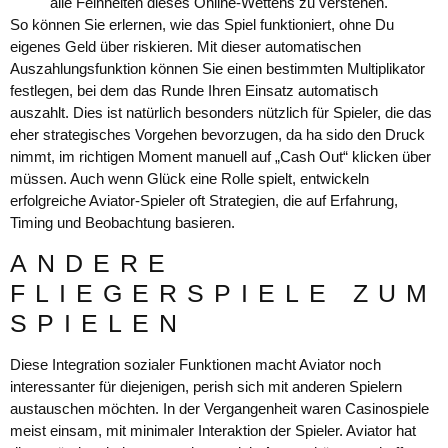
alle Feinheiten dieses Online-Wettens zu verstehen.
So können Sie erlernen, wie das Spiel funktioniert, ohne Du
eigenes Geld über riskieren. Mit dieser automatischen
Auszahlungsfunktion können Sie einen bestimmten Multiplikator
festlegen, bei dem das Runde Ihren Einsatz automatisch
auszahlt. Dies ist natürlich besonders nützlich für Spieler, die das
eher strategisches Vorgehen bevorzugen, da ha sido den Druck
nimmt, im richtigen Moment manuell auf „Cash Out“ klicken über
müssen. Auch wenn Glück eine Rolle spielt, entwickeln
erfolgreiche Aviator-Spieler oft Strategien, die auf Erfahrung,
Timing und Beobachtung basieren.
ANDERE
FLIEGERSPIELE ZUM
SPIELEN
Diese Integration sozialer Funktionen macht Aviator noch
interessanter für diejenigen, perish sich mit anderen Spielern
austauschen möchten. In der Vergangenheit waren Casinospiele
meist einsam, mit minimaler Interaktion der Spieler. Aviator hat