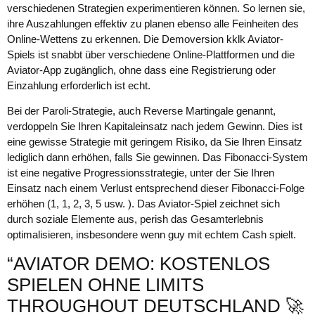
verschiedenen Strategien experimentieren können. So lernen sie,
ihre Auszahlungen effektiv zu planen ebenso alle Feinheiten des
Online-Wettens zu erkennen. Die Demoversion kklk Aviator-
Spiels ist snabbt über verschiedene Online-Plattformen und die
Aviator-App zugänglich, ohne dass eine Registrierung oder
Einzahlung erforderlich ist echt.
Bei der Paroli-Strategie, auch Reverse Martingale genannt,
verdoppeln Sie Ihren Kapitaleinsatz nach jedem Gewinn. Dies ist
eine gewisse Strategie mit geringem Risiko, da Sie Ihren Einsatz
lediglich dann erhöhen, falls Sie gewinnen. Das Fibonacci-System
ist eine negative Progressionsstrategie, unter der Sie Ihren
Einsatz nach einem Verlust entsprechend dieser Fibonacci-Folge
erhöhen (1, 1, 2, 3, 5 usw. ). Das Aviator-Spiel zeichnet sich
durch soziale Elemente aus, perish das Gesamterlebnis
optimalisieren, insbesondere wenn guy mit echtem Cash spielt.
“AVIATOR DEMO: KOSTENLOS
SPIELEN OHNE LIMITS
THROUGHOUT DEUTSCHLAND 🚀