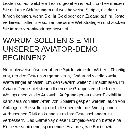
besten so, auf welche art es vorgesehen ist echt, und vermeiden
Sie riskante Abkürzungen auf welche weise Skripte, die dazu
führen könnten, wenn Sie Ihr Geld oder den Zugang auf Ihr Konto
verlieren. Halten Sie sich an bewährte Wettstrategien und zocken
Sie immer verantwortungsbewusst.
WARUM SOLLTEN SIE MIT
UNSERER AVIATOR-DEMO
BEGINNEN?
Normalerweise lösen erfahrene Spieler viele der Wetten frühzeitig
aus, um den Gewinn zu garantieren,” “während sie die zweite
Wette länger anhalten, um den Gewinn weiter zu maximieren. Im
Aviator-Demospiel stehen Ihnen eine Gruppe verschiedener
Wettoptionen zu der Auswahl. Aufgrund genau dieser Flexibilität
kann sera von allen Arten von Spielern gespielt werden, auch von
Anfängern. Sie sollten jedoch die über jeder der Wettoptionen
verbundenen Risiken kennen, um Ihre Gewinnchancen zu
verbessern. Das Gameplay dieser Echtgeld-Version bietet eine
Reihe verschiedener spannender Features, wie Boni sowie