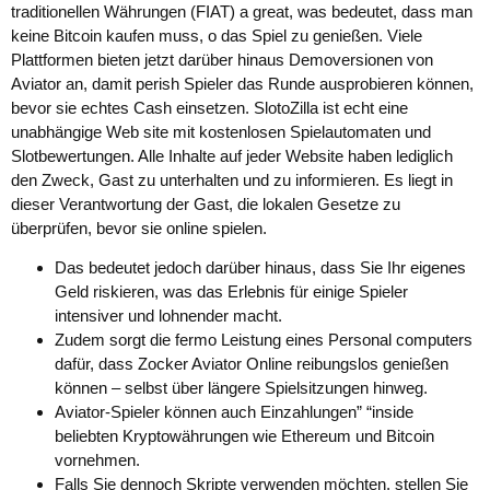
traditionellen Währungen (FIAT) a great, was bedeutet, dass man
keine Bitcoin kaufen muss, o das Spiel zu genießen. Viele
Plattformen bieten jetzt darüber hinaus Demoversionen von
Aviator an, damit perish Spieler das Runde ausprobieren können,
bevor sie echtes Cash einsetzen. SlotoZilla ist echt eine
unabhängige Web site mit kostenlosen Spielautomaten und
Slotbewertungen. Alle Inhalte auf jeder Website haben lediglich
den Zweck, Gast zu unterhalten und zu informieren. Es liegt in
dieser Verantwortung der Gast, die lokalen Gesetze zu
überprüfen, bevor sie online spielen.
Das bedeutet jedoch darüber hinaus, dass Sie Ihr eigenes
Geld riskieren, was das Erlebnis für einige Spieler
intensiver und lohnender macht.
Zudem sorgt die fermo Leistung eines Personal computers
dafür, dass Zocker Aviator Online reibungslos genießen
können – selbst über längere Spielsitzungen hinweg.
Aviator-Spieler können auch Einzahlungen” “inside
beliebten Kryptowährungen wie Ethereum und Bitcoin
vornehmen.
Falls Sie dennoch Skripte verwenden möchten, stellen Sie