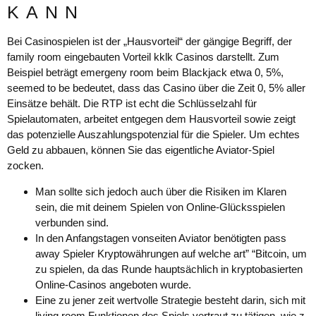
KANN
Bei Casinospielen ist der „Hausvorteil“ der gängige Begriff, der
family room eingebauten Vorteil kklk Casinos darstellt. Zum
Beispiel beträgt emergeny room beim Blackjack etwa 0, 5%,
seemed to be bedeutet, dass das Casino über die Zeit 0, 5% aller
Einsätze behält. Die RTP ist echt die Schlüsselzahl für
Spielautomaten, arbeitet entgegen dem Hausvorteil sowie zeigt
das potenzielle Auszahlungspotenzial für die Spieler. Um echtes
Geld zu abbauen, können Sie das eigentliche Aviator-Spiel
zocken.
Man sollte sich jedoch auch über die Risiken im Klaren
sein, die mit deinem Spielen von Online-Glücksspielen
verbunden sind.
In den Anfangstagen vonseiten Aviator benötigten pass
away Spieler Kryptowährungen auf welche art” “Bitcoin, um
zu spielen, da das Runde hauptsächlich in kryptobasierten
Online-Casinos angeboten wurde.
Eine zu jener zeit wertvolle Strategie besteht darin, sich mit
living room Funktionen des Spiels vertraut zu tätigen, wie z.