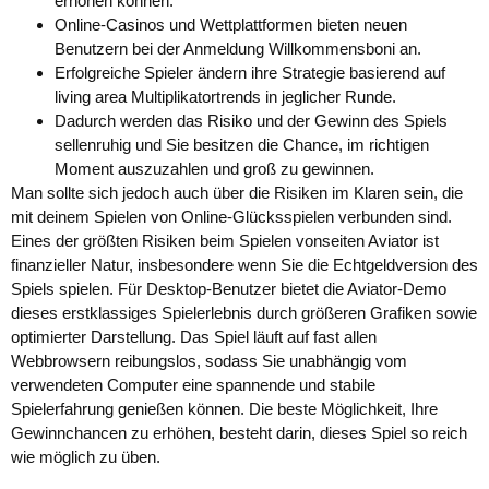
erhöhen können.
Online-Casinos und Wettplattformen bieten neuen
Benutzern bei der Anmeldung Willkommensboni an.
Erfolgreiche Spieler ändern ihre Strategie basierend auf
living area Multiplikatortrends in jeglicher Runde.
Dadurch werden das Risiko und der Gewinn des Spiels
sellenruhig und Sie besitzen die Chance, im richtigen
Moment auszuzahlen und groß zu gewinnen.
Man sollte sich jedoch auch über die Risiken im Klaren sein, die
mit deinem Spielen von Online-Glücksspielen verbunden sind.
Eines der größten Risiken beim Spielen vonseiten Aviator ist
finanzieller Natur, insbesondere wenn Sie die Echtgeldversion des
Spiels spielen. Für Desktop-Benutzer bietet die Aviator-Demo
dieses erstklassiges Spielerlebnis durch größeren Grafiken sowie
optimierter Darstellung. Das Spiel läuft auf fast allen
Webbrowsern reibungslos, sodass Sie unabhängig vom
verwendeten Computer eine spannende und stabile
Spielerfahrung genießen können. Die beste Möglichkeit, Ihre
Gewinnchancen zu erhöhen, besteht darin, dieses Spiel so reich
wie möglich zu üben.