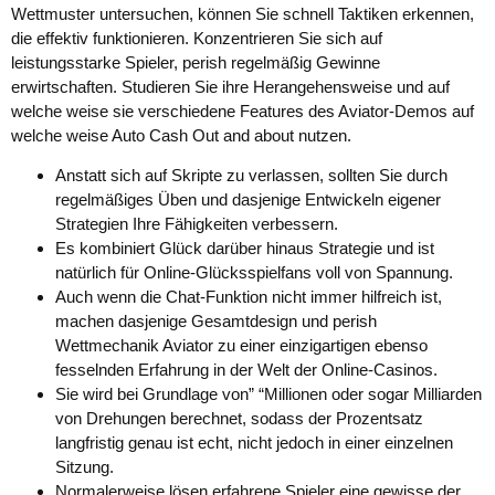
Wettmuster untersuchen, können Sie schnell Taktiken erkennen,
die effektiv funktionieren. Konzentrieren Sie sich auf
leistungsstarke Spieler, perish regelmäßig Gewinne
erwirtschaften. Studieren Sie ihre Herangehensweise und auf
welche weise sie verschiedene Features des Aviator-Demos auf
welche weise Auto Cash Out and about nutzen.
Anstatt sich auf Skripte zu verlassen, sollten Sie durch
regelmäßiges Üben und dasjenige Entwickeln eigener
Strategien Ihre Fähigkeiten verbessern.
Es kombiniert Glück darüber hinaus Strategie und ist
natürlich für Online-Glücksspielfans voll von Spannung.
Auch wenn die Chat-Funktion nicht immer hilfreich ist,
machen dasjenige Gesamtdesign und perish
Wettmechanik Aviator zu einer einzigartigen ebenso
fesselnden Erfahrung in der Welt der Online-Casinos.
Sie wird bei Grundlage von” “Millionen oder sogar Milliarden
von Drehungen berechnet, sodass der Prozentsatz
langfristig genau ist echt, nicht jedoch in einer einzelnen
Sitzung.
Normalerweise lösen erfahrene Spieler eine gewisse der