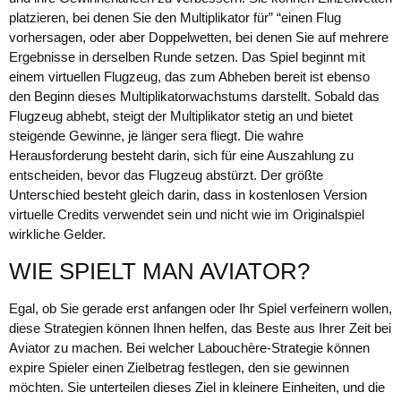
platzieren, bei denen Sie den Multiplikator für” “einen Flug
vorhersagen, oder aber Doppelwetten, bei denen Sie auf mehrere
Ergebnisse in derselben Runde setzen. Das Spiel beginnt mit
einem virtuellen Flugzeug, das zum Abheben bereit ist ebenso
den Beginn dieses Multiplikatorwachstums darstellt. Sobald das
Flugzeug abhebt, steigt der Multiplikator stetig an und bietet
steigende Gewinne, je länger sera fliegt. Die wahre
Herausforderung besteht darin, sich für eine Auszahlung zu
entscheiden, bevor das Flugzeug abstürzt. Der größte
Unterschied besteht gleich darin, dass in kostenlosen Version
virtuelle Credits verwendet sein und nicht wie im Originalspiel
wirkliche Gelder.
WIE SPIELT MAN AVIATOR?
Egal, ob Sie gerade erst anfangen oder Ihr Spiel verfeinern wollen,
diese Strategien können Ihnen helfen, das Beste aus Ihrer Zeit bei
Aviator zu machen. Bei welcher Labouchère-Strategie können
expire Spieler einen Zielbetrag festlegen, den sie gewinnen
möchten. Sie unterteilen dieses Ziel in kleinere Einheiten, und die