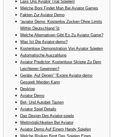
Lass Uns Aviator Trial Spielen!
Welche Boni Findet Man Bei Aviator Games
Fakten Zur Aviator Demo
“aviator Demo: Kostenlos Zocken Ohne Limits
Within Deutschland 🚀
Welche Alternativen Gibt Es Zu Aviator Game?
Was Ist Die Aviator-demo?
Kostenlose Demonstration Von Aviator Spielen
Automatische Auszahlung
Aviator Predictor: Kostenlose Skripte Zu Dem
Leichteren Gewinnen?
Geräte, Auf Denen” “Expire Aviator-demo
Gespielt Werden Kann
Desktop
Aviator Demo
Bet- Und Autobet Tasten
Aviator Spiel Details
Das Design Des Aviator-spiels
Wettmöglichkeiten Bei Aviator
Aviator Demo Auf Einem Handy Spielen
Welche Risiken Birgt Das Spielen Eines