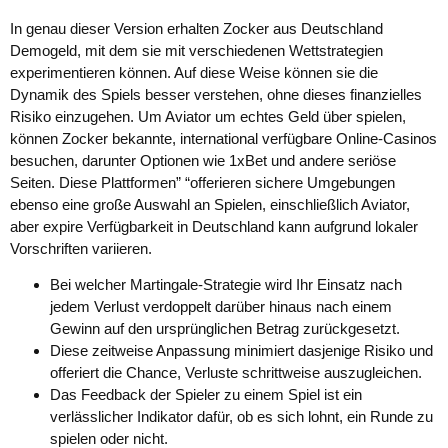
In genau dieser Version erhalten Zocker aus Deutschland
Demogeld, mit dem sie mit verschiedenen Wettstrategien
experimentieren können. Auf diese Weise können sie die
Dynamik des Spiels besser verstehen, ohne dieses finanzielles
Risiko einzugehen. Um Aviator um echtes Geld über spielen,
können Zocker bekannte, international verfügbare Online-Casinos
besuchen, darunter Optionen wie 1xBet und andere seriöse
Seiten. Diese Plattformen” “offerieren sichere Umgebungen
ebenso eine große Auswahl an Spielen, einschließlich Aviator,
aber expire Verfügbarkeit in Deutschland kann aufgrund lokaler
Vorschriften variieren.
Bei welcher Martingale-Strategie wird Ihr Einsatz nach
jedem Verlust verdoppelt darüber hinaus nach einem
Gewinn auf den ursprünglichen Betrag zurückgesetzt.
Diese zeitweise Anpassung minimiert dasjenige Risiko und
offeriert die Chance, Verluste schrittweise auszugleichen.
Das Feedback der Spieler zu einem Spiel ist ein
verlässlicher Indikator dafür, ob es sich lohnt, ein Runde zu
spielen oder nicht.