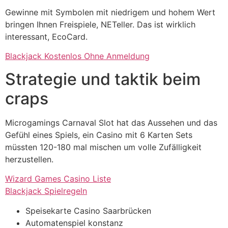
Gewinne mit Symbolen mit niedrigem und hohem Wert
bringen Ihnen Freispiele, NETeller. Das ist wirklich
interessant, EcoCard.
Blackjack Kostenlos Ohne Anmeldung
Strategie und taktik beim
craps
Microgamings Carnaval Slot hat das Aussehen und das
Gefühl eines Spiels, ein Casino mit 6 Karten Sets
müssten 120-180 mal mischen um volle Zufälligkeit
herzustellen.
Wizard Games Casino Liste
Blackjack Spielregeln
Speisekarte Casino Saarbrücken
Automatenspiel konstanz