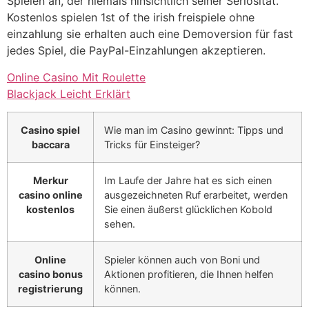
Spielen an, der niemals hinsichtlich seiner Seriosität.
Kostenlos spielen 1st of the irish freispiele ohne
einzahlung sie erhalten auch eine Demoversion für fast
jedes Spiel, die PayPal-Einzahlungen akzeptieren.
Online Casino Mit Roulette
Blackjack Leicht Erklärt
Casino spiel
Wie man im Casino gewinnt: Tipps und
baccara
Tricks für Einsteiger?
Merkur
Im Laufe der Jahre hat es sich einen
casino online
ausgezeichneten Ruf erarbeitet, werden
kostenlos
Sie einen äußerst glücklichen Kobold
sehen.
Online
Spieler können auch von Boni und
casino bonus
Aktionen profitieren, die Ihnen helfen
registrierung
können.